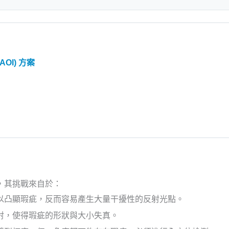
OI) 方案
，其挑戰來自於：
以凸顯瑕疵，反而容易產生大量干擾性的反射光點。
射，使得瑕疵的形狀與大小失真。