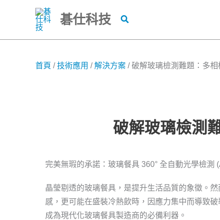
跳
碁仕科技
搜
至
尋
主
要
內
首頁
/
技術應用
/
解決方案
/
破解玻璃檢測難題：多相機
容
破解玻璃檢測難
完美無瑕的承諾：玻璃餐具 360° 全自動光學檢測 (A
晶瑩剔透的玻璃餐具，是提升生活品質的象徵。然
感，更可能在盛裝冷熱飲時，因應力集中而導致破裂，構
成為現代化玻璃餐具製造商的必備利器。