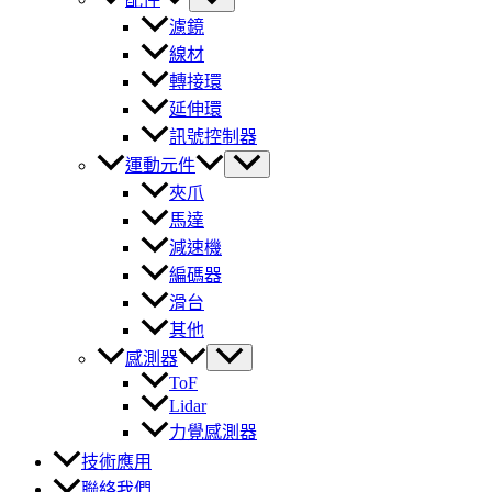
濾鏡
線材
轉接環
延伸環
訊號控制器
運動元件
夾爪
馬達
減速機
編碼器
滑台
其他
感測器
ToF
Lidar
力覺感測器
技術應用
聯絡我們