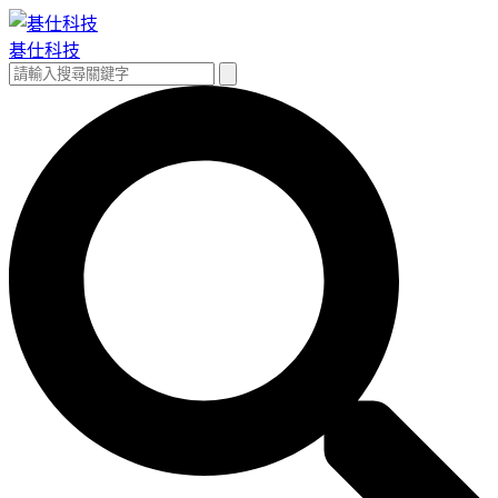
跳
至
碁仕科技
主
搜
搜
要
尋
尋
內
關
容
鍵
字: