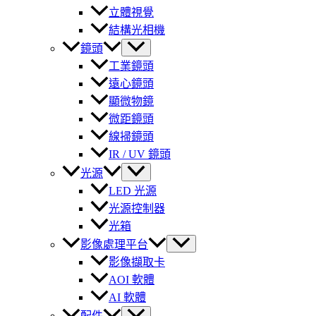
立體視覺
結構光相機
鏡頭
工業鏡頭
遠心鏡頭
顯微物鏡
微距鏡頭
線掃鏡頭
IR / UV 鏡頭
光源
LED 光源
光源控制器
光箱
影像處理平台
影像擷取卡
AOI 軟體
AI 軟體
配件