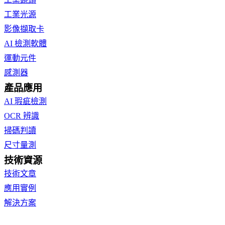
工業光源
影像擷取卡
AI 檢測軟體
運動元件
感測器
產品應用
AI 瑕疵檢測
OCR 辨識
掃碼判讀
尺寸量測
技術資源
技術文章
應用實例
解決方案