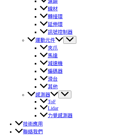
濾鏡
線材
轉接環
延伸環
訊號控制器
運動元件
夾爪
馬達
減速機
編碼器
滑台
其他
感測器
ToF
Lidar
力覺感測器
技術應用
聯絡我們