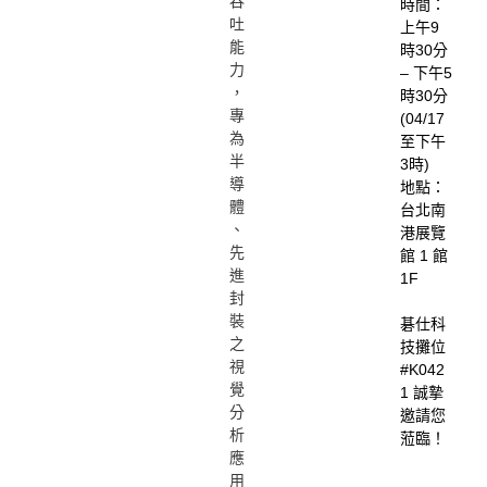
吞
時間：
吐
上午9
能
時30分
力
– 下午5
，
時30分
專
(04/17
為
至下午
半
3時)
導
地點：
體
台北南
、
港展覽
先
館 1 館
進
1F
封
裝
碁仕科
之
技攤位
視
#K042
覺
1 誠摯
分
邀請您
析
蒞臨！
應
用