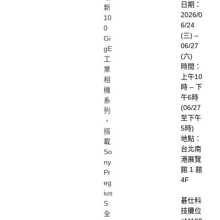
日期：
新
2026/0
10
6/24
0
(三) –
Gi
06/27
gE
(六)
工
時間：
業
上午10
相
時 – 下
機
午6時
系
(06/27
列
至下午
，
5時)
搭
地點：
載
台北南
So
港展覽
ny
館 1 館
Pr
4F
eg
ius
碁仕科
S
技攤位
全