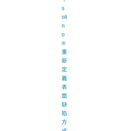
s
oli
n
o
®
重
新
定
義
表
面
缺
陷
方