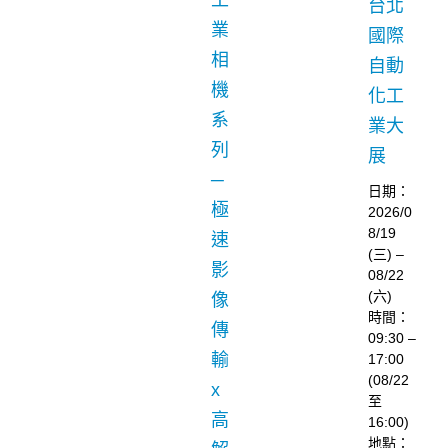
工
台北
業
國際
相
自動
機
化工
系
業大
列
展
─
日期：
極
2026/0
8/19
速
(三) –
影
08/22
(六)
像
時間：
傳
09:30 –
輸
17:00
(08/22
x
至
高
16:00)
地點：