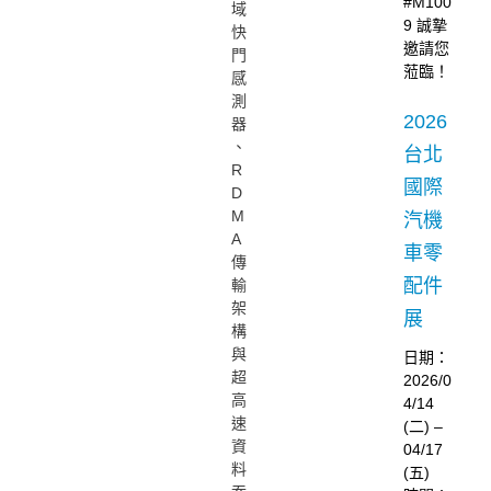
#M100
域
9 誠摯
快
邀請您
門
蒞臨！
感
測
2026
器
、
台北
R
國際
D
M
汽機
A
車零
傳
配件
輸
架
展
構
與
日期：
超
2026/0
高
4/14
速
(二) –
資
04/17
料
(五)