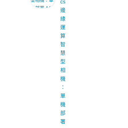
cs
邊
緣
運
算
智
慧
型
相
機
：
單
機
部
署