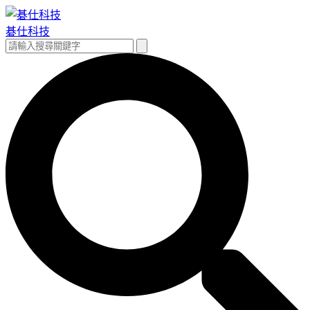
跳
至
碁仕科技
主
搜
搜
要
尋
尋
內
關
容
鍵
字: