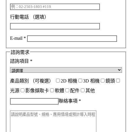
行動電話
（選填）
E-mail
*
諮詢需求
諮詢項目
*
產品類別
（可複選）
2D 相機
3D 相機
鏡頭
光源
影像擷取卡
軟體
配件
其他
聯絡事項
*