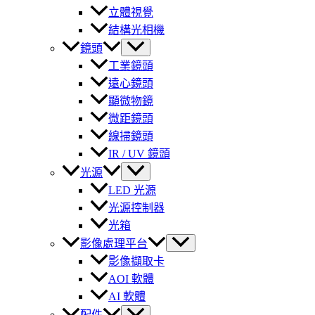
立體視覺
結構光相機
鏡頭
工業鏡頭
遠心鏡頭
顯微物鏡
微距鏡頭
線掃鏡頭
IR / UV 鏡頭
光源
LED 光源
光源控制器
光箱
影像處理平台
影像擷取卡
AOI 軟體
AI 軟體
配件