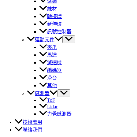
濾鏡
線材
轉接環
延伸環
訊號控制器
運動元件
夾爪
馬達
減速機
編碼器
滑台
其他
感測器
ToF
Lidar
力覺感測器
技術應用
聯絡我們