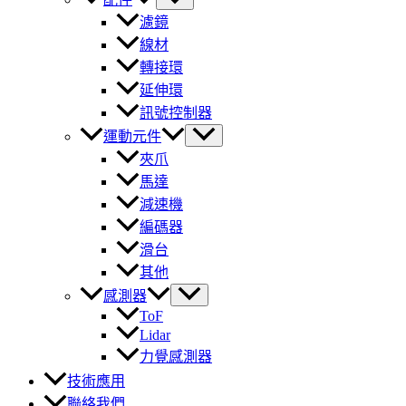
濾鏡
線材
轉接環
延伸環
訊號控制器
運動元件
夾爪
馬達
減速機
編碼器
滑台
其他
感測器
ToF
Lidar
力覺感測器
技術應用
聯絡我們