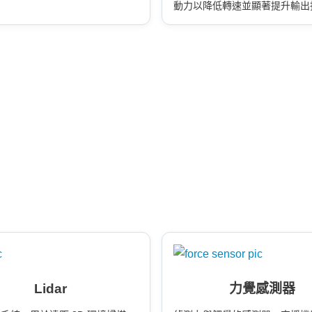
動力以降低轉速並顯著提升輸出
品包含高剛性 UXiMO 系列與
用型，支援機器人與 FA 設備
動與定位要求。
Lidar
力覺感測器