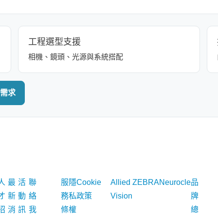
工程選型支援
相機、鏡頭、光源與系統搭配
需求
政策
品
產品
人
最
活
聯
服
隱
Cookie
Allied
ZEBRA
Neurocle
品
條款
牌
類
才
新
動
絡
務
私
政策
Vision
牌
專
招
消
訊
我
條
權
總