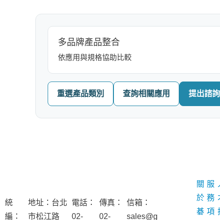
多品牌產品整合
依應用與規格協助比較
重選產品類別
查詢相關應用
提出諮詢
碁仕科
關
服
聯絡資訊
技
於
務
統
地址：台北
電話：
傳真：
信箱：
碁
項
編：
市松江路
02-
02-
sales@g