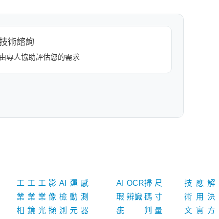
技術諮詢
由專人協助評估您的需求
分
產品
技術
工
工
工
影
AI
運
感
AI
OCR
掃
尺
技
應
解
應用
資源
業
業
業
像
檢
動
測
瑕
辨識
碼
寸
術
用
決
相
鏡
光
擷
測
元
器
疵
判
量
文
實
方