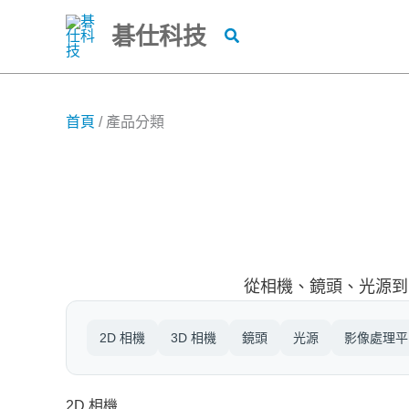
跳
碁仕科技
搜
至
尋
主
要
內
首頁
/
產品分類
容
從相機、鏡頭、光源到
2D 相機
3D 相機
鏡頭
光源
影像處理平
2D 相機