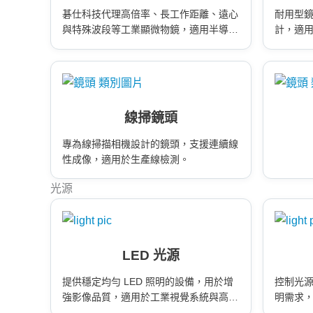
碁仕科技代理高倍率、長工作距離、遠心
耐用型
與特殊波段等工業顯微物鏡，適用半導
計，適
體、電子零件與精密檢測。協助快速您找
到合適倍率、工作距離、感測器匹配與應
用場景之物鏡。
線掃鏡頭
專為線掃描相機設計的鏡頭，支援連續線
性成像，適用於生產線檢測。
光源
LED 光源
提供穩定均勻 LED 照明的設備，用於增
控制光
強影像品質，適用於工業視覺系統與高精
明需求
度檢測。
率。