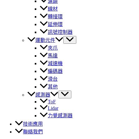
濾鏡
線材
轉接環
延伸環
訊號控制器
運動元件
夾爪
馬達
減速機
編碼器
滑台
其他
感測器
ToF
Lidar
力覺感測器
技術應用
聯絡我們