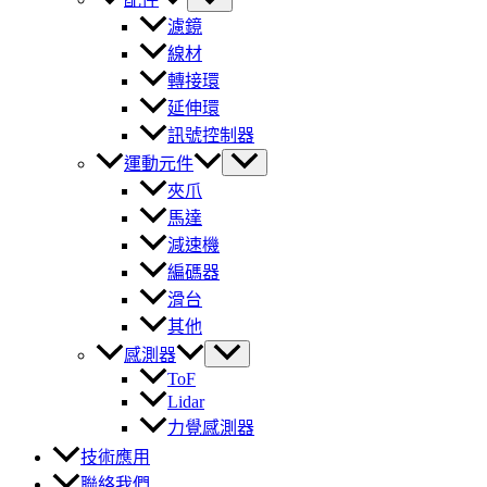
濾鏡
線材
轉接環
延伸環
訊號控制器
運動元件
夾爪
馬達
減速機
編碼器
滑台
其他
感測器
ToF
Lidar
力覺感測器
技術應用
聯絡我們