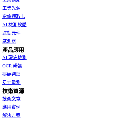
工業光源
影像擷取卡
AI 檢測軟體
運動元件
感測器
產品應用
AI 瑕疵檢測
OCR 辨識
掃碼判讀
尺寸量測
技術資源
技術文章
應用實例
解決方案