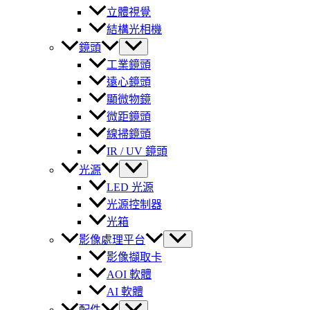
立體視覺
結構光相機
鏡頭
工業鏡頭
遠心鏡頭
顯微物鏡
微距鏡頭
線掃鏡頭
IR / UV 鏡頭
光源
LED 光源
光源控制器
光箱
影像處理平台
影像擷取卡
AOI 軟體
AI 軟體
配件