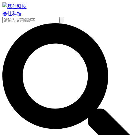
跳
至
碁仕科技
主
搜
搜
要
尋
尋
內
關
容
鍵
字: