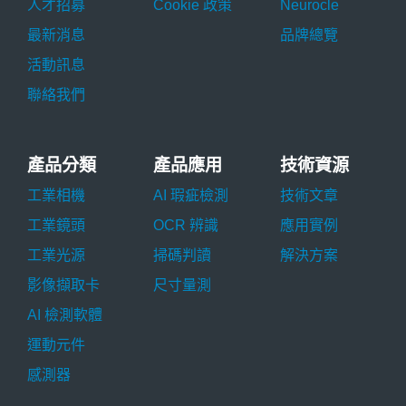
人才招募
Cookie 政策
Neurocle
最新消息
品牌總覽
活動訊息
聯絡我們
產品分類
產品應用
技術資源
工業相機
AI 瑕疵檢測
技術文章
工業鏡頭
OCR 辨識
應用實例
工業光源
掃碼判讀
解決方案
影像擷取卡
尺寸量測
AI 檢測軟體
運動元件
感測器