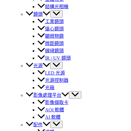
結構光相機
鏡頭
工業鏡頭
遠心鏡頭
顯微物鏡
微距鏡頭
線掃鏡頭
IR / UV 鏡頭
光源
LED 光源
光源控制器
光箱
影像處理平台
影像擷取卡
AOI 軟體
AI 軟體
配件