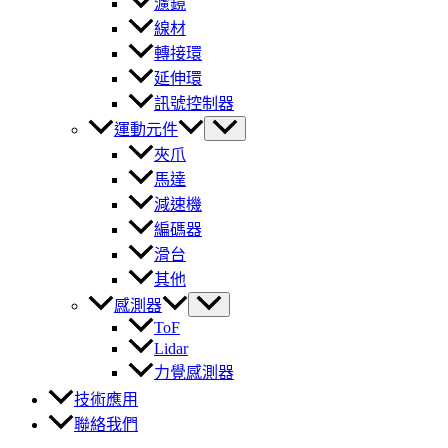
濾鏡
線材
轉接環
延伸環
訊號控制器
運動元件
夾爪
馬達
減速機
編碼器
滑台
其他
感測器
ToF
Lidar
力覺感測器
技術應用
聯絡我們