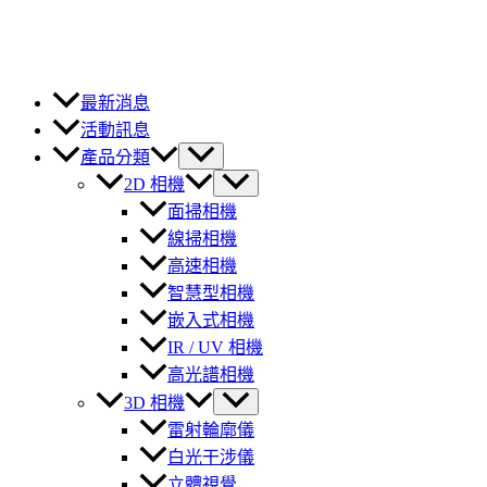
最新消息
活動訊息
產品分類
2D 相機
面掃相機
線掃相機
高速相機
智慧型相機
嵌入式相機
IR / UV 相機
高光譜相機
3D 相機
雷射輪廓儀
白光干涉儀
立體視覺