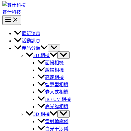
碁仕科技
最新消息
活動訊息
產品分類
2D 相機
面掃相機
線掃相機
高速相機
智慧型相機
嵌入式相機
IR / UV 相機
高光譜相機
3D 相機
雷射輪廓儀
白光干涉儀