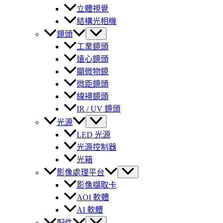
立體視覺
結構光相機
鏡頭
工業鏡頭
遠心鏡頭
顯微物鏡
微距鏡頭
線掃鏡頭
IR / UV 鏡頭
光源
LED 光源
光源控制器
光箱
影像處理平台
影像擷取卡
AOI 軟體
AI 軟體
配件