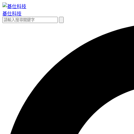
跳
至
碁仕科技
主
搜
搜
要
尋
尋
內
關
容
鍵
字: