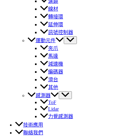
濾鏡
線材
轉接環
延伸環
訊號控制器
運動元件
夾爪
馬達
減速機
編碼器
滑台
其他
感測器
ToF
Lidar
力覺感測器
技術應用
聯絡我們