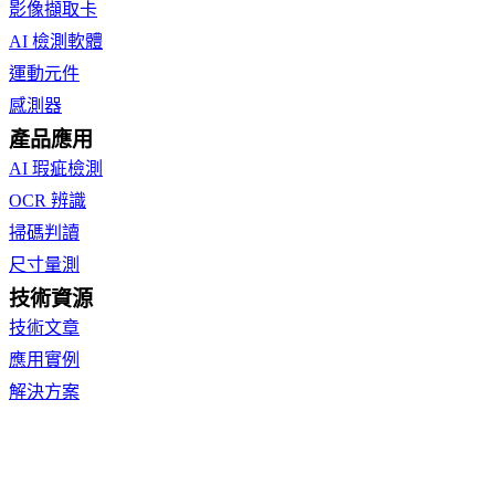
影像擷取卡
AI 檢測軟體
運動元件
感測器
產品應用
AI 瑕疵檢測
OCR 辨識
掃碼判讀
尺寸量測
技術資源
技術文章
應用實例
解決方案