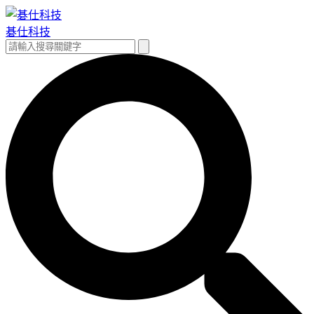
跳
至
碁仕科技
主
搜
搜
要
尋
尋
內
關
容
鍵
字: