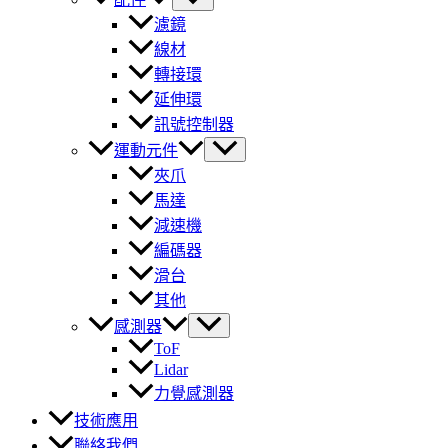
濾鏡
線材
轉接環
延伸環
訊號控制器
運動元件
夾爪
馬達
減速機
編碼器
滑台
其他
感測器
ToF
Lidar
力覺感測器
技術應用
聯絡我們