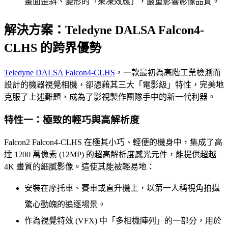
畫面歪斜、變形的「果凍效應」，嚴重影響影像品質。
解決方案：Teledyne DALSA Falcon4-
CLHS 的跨界優勢
Teledyne DALSA Falcon4-CLHS
，一款最初為高階工業檢測而
設計的機器視覺相機，卻憑藉其三大「電影級」特性，完美地
克服了上述難題，成為了影視製作團隊手中的新一代利器。
特性一：極致的輕巧與高解析度
Falcon2 Falcon4-CLHS 在極其小巧、輕便的機身中，集成了高
達 1200 萬像素 (12MP) 的超高解析度感光元件，能提供超越
4K 畫質的細膩影像。這使其能被輕易地：
安裝在摩托車、賽車或直升機上，以第一人稱視角拍攝
驚心動魄的追逐場景。
作為視覺特效 (VFX) 中「多相機陣列」的一部分，用於