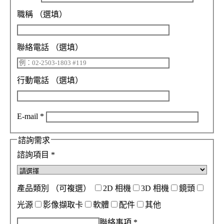
職稱
（選填）
聯絡電話
（選填）
行動電話
（選填）
E-mail
*
諮詢需求
諮詢項目
*
產品類別
（可複選）
2D 相機
3D 相機
鏡頭
光源
影像擷取卡
軟體
配件
其他
聯絡事項
*