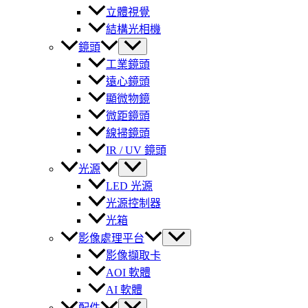
立體視覺
結構光相機
鏡頭
工業鏡頭
遠心鏡頭
顯微物鏡
微距鏡頭
線掃鏡頭
IR / UV 鏡頭
光源
LED 光源
光源控制器
光箱
影像處理平台
影像擷取卡
AOI 軟體
AI 軟體
配件