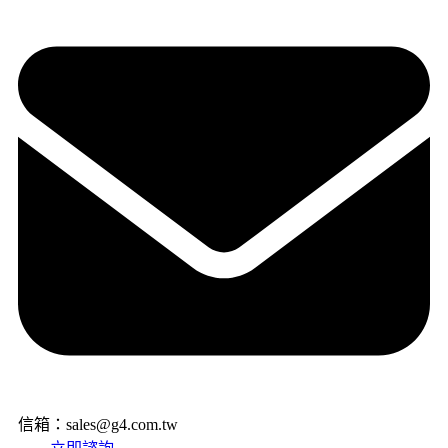
信箱：sales@g4.com.tw