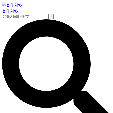
跳
至
碁仕科技
主
搜
搜
要
尋
尋
內
關
容
鍵
字: