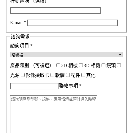
行動電話
（選填）
E-mail
*
諮詢需求
諮詢項目
*
產品類別
（可複選）
2D 相機
3D 相機
鏡頭
光源
影像擷取卡
軟體
配件
其他
聯絡事項
*