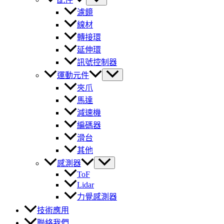
濾鏡
線材
轉接環
延伸環
訊號控制器
運動元件
夾爪
馬達
減速機
編碼器
滑台
其他
感測器
ToF
Lidar
力覺感測器
技術應用
聯絡我們