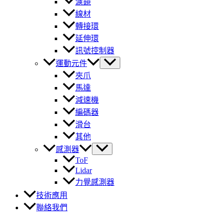
濾鏡
線材
轉接環
延伸環
訊號控制器
運動元件
夾爪
馬達
減速機
編碼器
滑台
其他
感測器
ToF
Lidar
力覺感測器
技術應用
聯絡我們