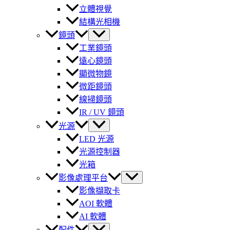
立體視覺
結構光相機
鏡頭
工業鏡頭
遠心鏡頭
顯微物鏡
微距鏡頭
線掃鏡頭
IR / UV 鏡頭
光源
LED 光源
光源控制器
光箱
影像處理平台
影像擷取卡
AOI 軟體
AI 軟體
配件