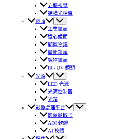
立體視覺
結構光相機
鏡頭
工業鏡頭
遠心鏡頭
顯微物鏡
微距鏡頭
線掃鏡頭
IR / UV 鏡頭
光源
LED 光源
光源控制器
光箱
影像處理平台
影像擷取卡
AOI 軟體
AI 軟體
配件