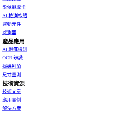
影像擷取卡
AI 檢測軟體
運動元件
感測器
產品應用
AI 瑕疵檢測
OCR 辨識
掃碼判讀
尺寸量測
技術資源
技術文章
應用實例
解決方案