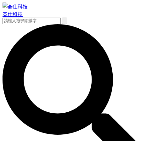
跳
至
碁仕科技
主
搜
搜
要
尋
尋
內
關
容
鍵
字: