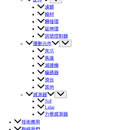
濾鏡
線材
轉接環
延伸環
訊號控制器
運動元件
夾爪
馬達
減速機
編碼器
滑台
其他
感測器
ToF
Lidar
力覺感測器
技術應用
聯絡我們