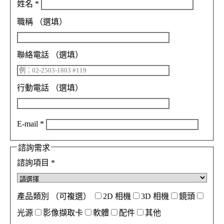
姓名
*
職稱
（選填）
聯絡電話
（選填）
行動電話
（選填）
E-mail
*
諮詢需求
諮詢項目
*
產品類別
（可複選）
2D 相機
3D 相機
鏡頭
光源
影像擷取卡
軟體
配件
其他