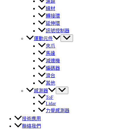
濾鏡
線材
轉接環
延伸環
訊號控制器
運動元件
夾爪
馬達
減速機
編碼器
滑台
其他
感測器
ToF
Lidar
力覺感測器
技術應用
聯絡我們