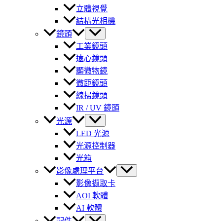
立體視覺
結構光相機
鏡頭
工業鏡頭
遠心鏡頭
顯微物鏡
微距鏡頭
線掃鏡頭
IR / UV 鏡頭
光源
LED 光源
光源控制器
光箱
影像處理平台
影像擷取卡
AOI 軟體
AI 軟體
配件