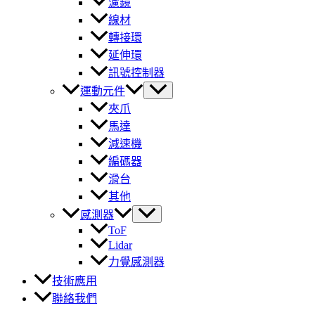
濾鏡
線材
轉接環
延伸環
訊號控制器
運動元件
夾爪
馬達
減速機
編碼器
滑台
其他
感測器
ToF
Lidar
力覺感測器
技術應用
聯絡我們