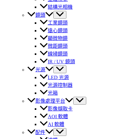
結構光相機
鏡頭
工業鏡頭
遠心鏡頭
顯微物鏡
微距鏡頭
線掃鏡頭
IR / UV 鏡頭
光源
LED 光源
光源控制器
光箱
影像處理平台
影像擷取卡
AOI 軟體
AI 軟體
配件