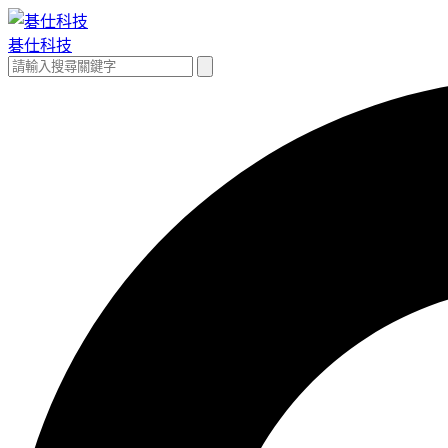
跳
至
碁仕科技
主
搜
搜
要
尋
尋
內
關
容
鍵
字: