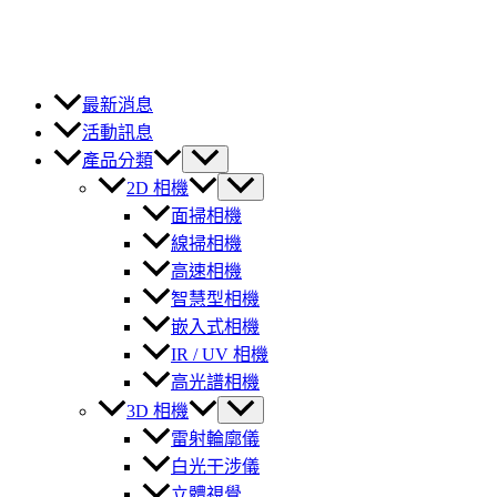
最新消息
活動訊息
產品分類
2D 相機
面掃相機
線掃相機
高速相機
智慧型相機
嵌入式相機
IR / UV 相機
高光譜相機
3D 相機
雷射輪廓儀
白光干涉儀
立體視覺