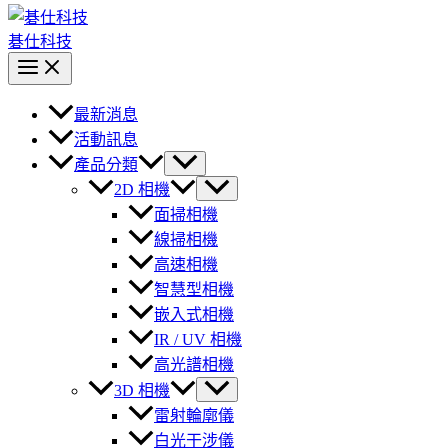
碁仕科技
最新消息
活動訊息
產品分類
2D 相機
面掃相機
線掃相機
高速相機
智慧型相機
嵌入式相機
IR / UV 相機
高光譜相機
3D 相機
雷射輪廓儀
白光干涉儀