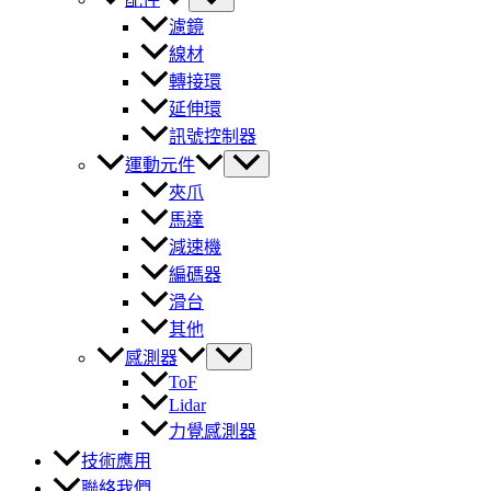
濾鏡
線材
轉接環
延伸環
訊號控制器
運動元件
夾爪
馬達
減速機
編碼器
滑台
其他
感測器
ToF
Lidar
力覺感測器
技術應用
聯絡我們