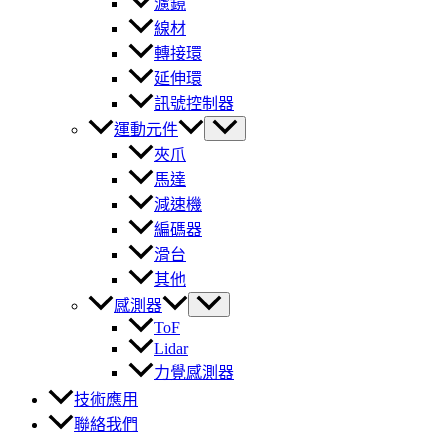
濾鏡
線材
轉接環
延伸環
訊號控制器
運動元件
夾爪
馬達
減速機
編碼器
滑台
其他
感測器
ToF
Lidar
力覺感測器
技術應用
聯絡我們