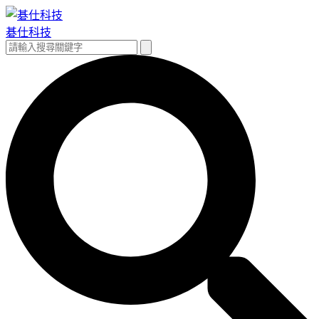
跳
至
碁仕科技
主
搜
搜
要
尋
尋
內
關
容
鍵
字: