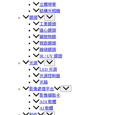
立體視覺
結構光相機
鏡頭
工業鏡頭
遠心鏡頭
顯微物鏡
微距鏡頭
線掃鏡頭
IR / UV 鏡頭
光源
LED 光源
光源控制器
光箱
影像處理平台
影像擷取卡
AOI 軟體
AI 軟體
配件