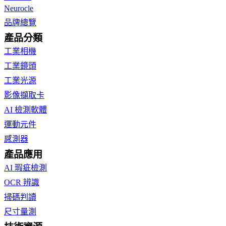
Neurocle
品牌總覽
產品分類
工業相機
工業鏡頭
工業光源
影像擷取卡
AI 檢測軟體
運動元件
感測器
產品應用
AI 瑕疵檢測
OCR 辨識
掃碼判讀
尺寸量測