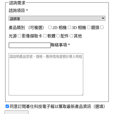
諮詢需求
諮詢項目
*
產品類別
（可複選）
2D 相機
3D 相機
鏡頭
光源
影像擷取卡
軟體
配件
其他
聯絡事項
*
同意訂閱碁仕科技電子報以獲取最新產品資訊（選填）