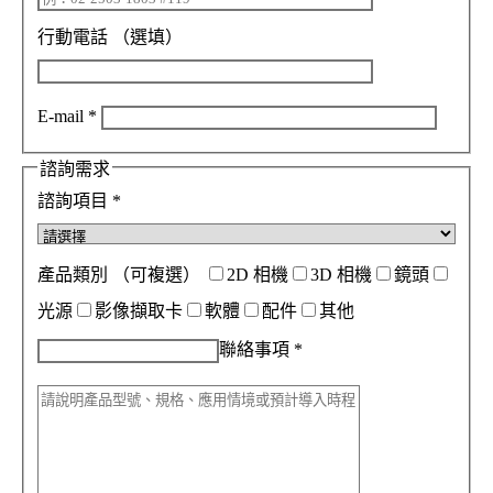
行動電話
（選填）
E-mail
*
諮詢需求
諮詢項目
*
產品類別
（可複選）
2D 相機
3D 相機
鏡頭
光源
影像擷取卡
軟體
配件
其他
聯絡事項
*