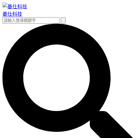
跳
至
碁仕科技
主
搜
搜
要
尋
尋
內
關
容
鍵
字: