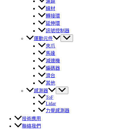
濾鏡
線材
轉接環
延伸環
訊號控制器
運動元件
夾爪
馬達
減速機
編碼器
滑台
其他
感測器
ToF
Lidar
力覺感測器
技術應用
聯絡我們