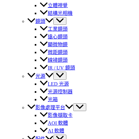
立體視覺
結構光相機
鏡頭
工業鏡頭
遠心鏡頭
顯微物鏡
微距鏡頭
線掃鏡頭
IR / UV 鏡頭
光源
LED 光源
光源控制器
光箱
影像處理平台
影像擷取卡
AOI 軟體
AI 軟體
配件