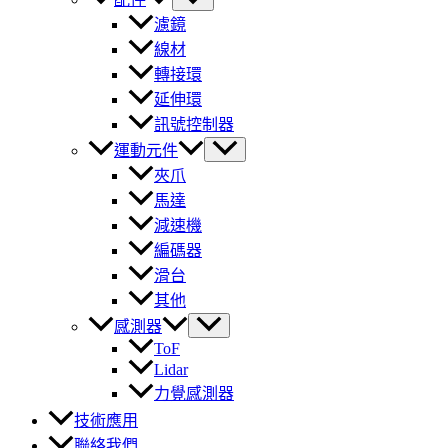
濾鏡
線材
轉接環
延伸環
訊號控制器
運動元件
夾爪
馬達
減速機
編碼器
滑台
其他
感測器
ToF
Lidar
力覺感測器
技術應用
聯絡我們