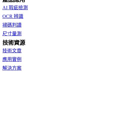
AI 瑕疵檢測
OCR 辨識
掃碼判讀
尺寸量測
技術資源
技術文章
應用實例
解決方案