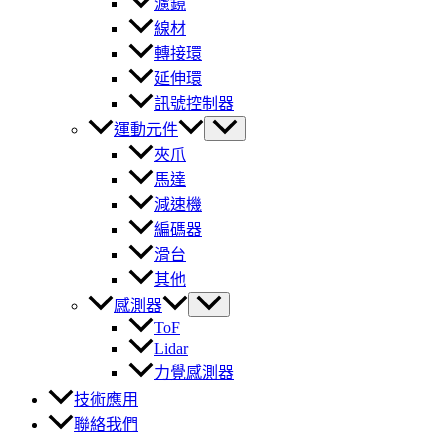
濾鏡
線材
轉接環
延伸環
訊號控制器
運動元件
夾爪
馬達
減速機
編碼器
滑台
其他
感測器
ToF
Lidar
力覺感測器
技術應用
聯絡我們