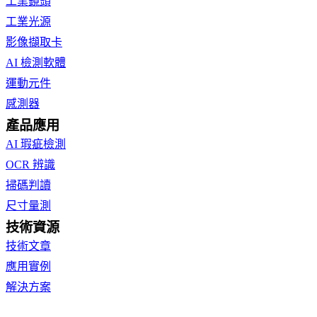
工業鏡頭
工業光源
影像擷取卡
AI 檢測軟體
運動元件
感測器
產品應用
AI 瑕疵檢測
OCR 辨識
掃碼判讀
尺寸量測
技術資源
技術文章
應用實例
解決方案