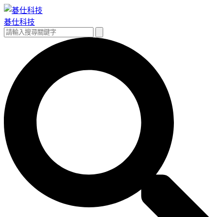
跳
至
碁仕科技
主
搜
搜
要
尋
尋
內
關
容
鍵
字: