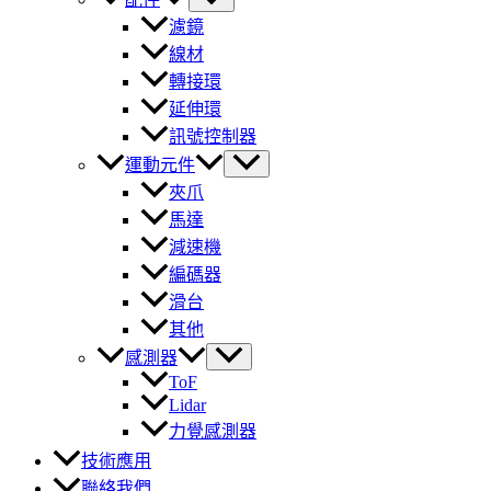
濾鏡
線材
轉接環
延伸環
訊號控制器
運動元件
夾爪
馬達
減速機
編碼器
滑台
其他
感測器
ToF
Lidar
力覺感測器
技術應用
聯絡我們