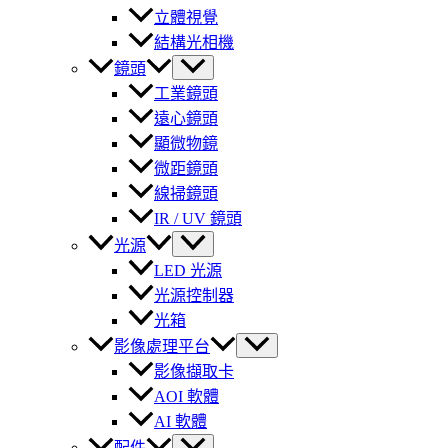
立體視覺
結構光相機
鏡頭
工業鏡頭
遠心鏡頭
顯微物鏡
微距鏡頭
線掃鏡頭
IR / UV 鏡頭
光源
LED 光源
光源控制器
光箱
影像處理平台
影像擷取卡
AOI 軟體
AI 軟體
配件