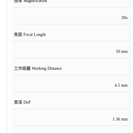
倍率 Magnification
20x
焦距 Focal Length
10 mm
工作距離 Working Distance
4.5 mm
景深 DoF
1.36 mm