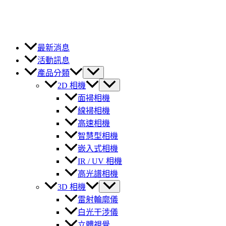
最新消息
活動訊息
產品分類
2D 相機
面掃相機
線掃相機
高速相機
智慧型相機
嵌入式相機
IR / UV 相機
高光譜相機
3D 相機
雷射輪廓儀
白光干涉儀
立體視覺