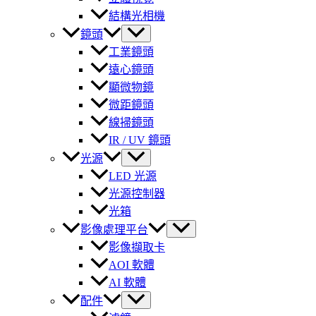
結構光相機
鏡頭
工業鏡頭
遠心鏡頭
顯微物鏡
微距鏡頭
線掃鏡頭
IR / UV 鏡頭
光源
LED 光源
光源控制器
光箱
影像處理平台
影像擷取卡
AOI 軟體
AI 軟體
配件