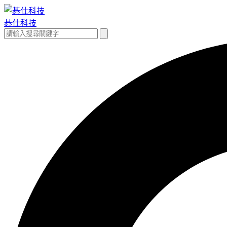
跳
至
碁仕科技
主
搜
搜
要
尋
尋
內
關
容
鍵
字: