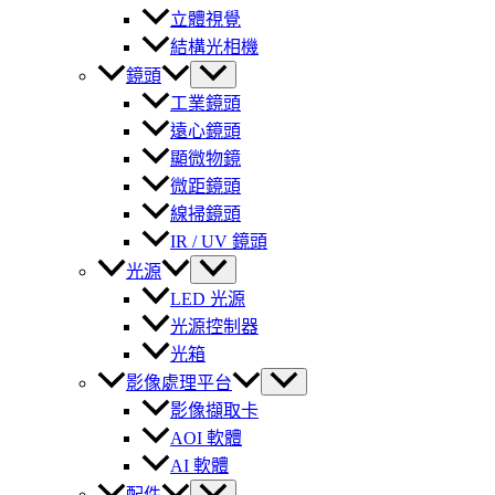
立體視覺
結構光相機
鏡頭
工業鏡頭
遠心鏡頭
顯微物鏡
微距鏡頭
線掃鏡頭
IR / UV 鏡頭
光源
LED 光源
光源控制器
光箱
影像處理平台
影像擷取卡
AOI 軟體
AI 軟體
配件