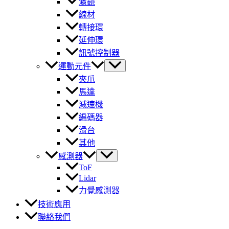
濾鏡
線材
轉接環
延伸環
訊號控制器
運動元件
夾爪
馬達
減速機
編碼器
滑台
其他
感測器
ToF
Lidar
力覺感測器
技術應用
聯絡我們