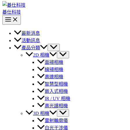
碁仕科技
最新消息
活動訊息
產品分類
2D 相機
面掃相機
線掃相機
高速相機
智慧型相機
嵌入式相機
IR / UV 相機
高光譜相機
3D 相機
雷射輪廓儀
白光干涉儀