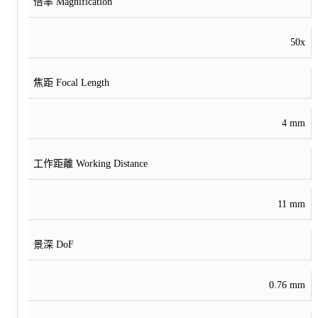
倍率 Magnification
50x
焦距 Focal Length
4 mm
工作距離 Working Distance
11 mm
景深 DoF
0.76 mm