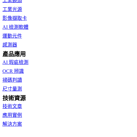
工業鏡頭
工業光源
影像擷取卡
AI 檢測軟體
運動元件
感測器
產品應用
AI 瑕疵檢測
OCR 辨識
掃碼判讀
尺寸量測
技術資源
技術文章
應用實例
解決方案