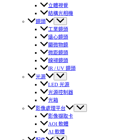
立體視覺
結構光相機
鏡頭
工業鏡頭
遠心鏡頭
顯微物鏡
微距鏡頭
線掃鏡頭
IR / UV 鏡頭
光源
LED 光源
光源控制器
光箱
影像處理平台
影像擷取卡
AOI 軟體
AI 軟體
配件