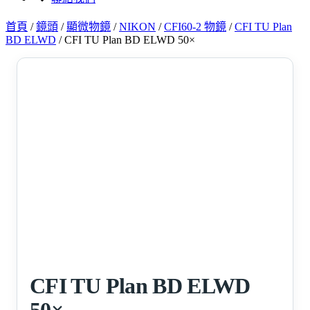
首頁
/
鏡頭
/
顯微物鏡
/
NIKON
/
CFI60-2 物鏡
/
CFI TU Plan
BD ELWD
/
CFI TU Plan BD ELWD 50×
CFI TU Plan BD ELWD
50×