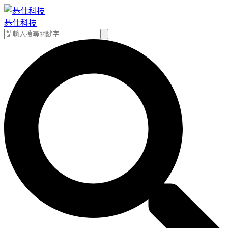
跳
至
碁仕科技
主
搜
搜
要
尋
尋
內
關
容
鍵
字: