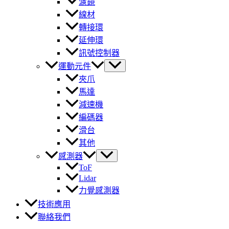
濾鏡
線材
轉接環
延伸環
訊號控制器
運動元件
夾爪
馬達
減速機
編碼器
滑台
其他
感測器
ToF
Lidar
力覺感測器
技術應用
聯絡我們