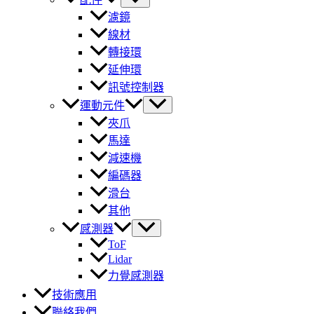
濾鏡
線材
轉接環
延伸環
訊號控制器
運動元件
夾爪
馬達
減速機
編碼器
滑台
其他
感測器
ToF
Lidar
力覺感測器
技術應用
聯絡我們