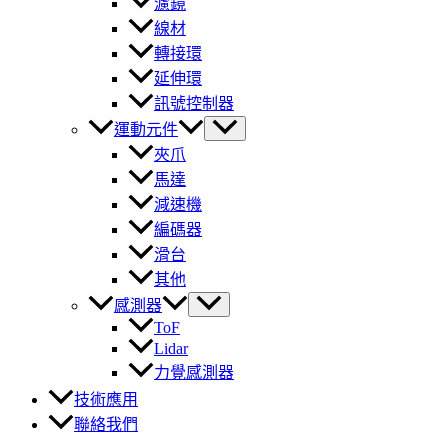
濾鏡
線材
轉接環
延伸環
訊號控制器
運動元件
夾爪
馬達
減速機
編碼器
滑台
其他
感測器
ToF
Lidar
力覺感測器
技術應用
聯絡我們