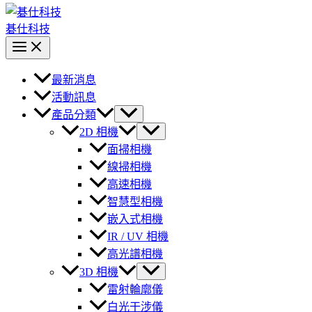
碁仕科技
最新消息
活動訊息
產品分類
2D 相機
面掃相機
線掃相機
高速相機
智慧型相機
嵌入式相機
IR / UV 相機
高光譜相機
3D 相機
雷射輪廓儀
白光干涉儀