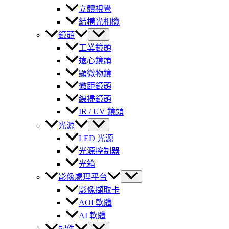
立體視覺
結構光相機
鏡頭
工業鏡頭
遠心鏡頭
顯微物鏡
微距鏡頭
線掃鏡頭
IR / UV 鏡頭
光源
LED 光源
光源控制器
光箱
影像處理平台
影像擷取卡
AOI 軟體
AI 軟體
配件