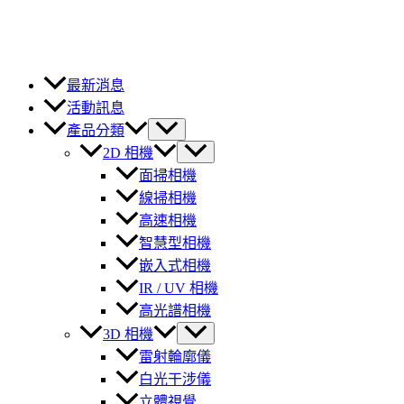
最新消息
活動訊息
產品分類
2D 相機
面掃相機
線掃相機
高速相機
智慧型相機
嵌入式相機
IR / UV 相機
高光譜相機
3D 相機
雷射輪廓儀
白光干涉儀
立體視覺