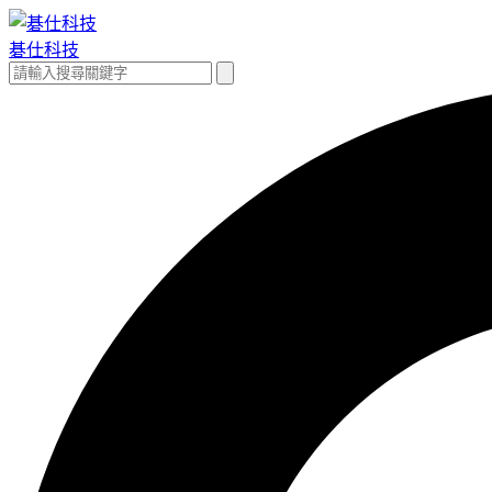
跳
至
碁仕科技
主
搜
搜
要
尋
尋
內
關
容
鍵
字: