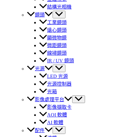
結構光相機
鏡頭
工業鏡頭
遠心鏡頭
顯微物鏡
微距鏡頭
線掃鏡頭
IR / UV 鏡頭
光源
LED 光源
光源控制器
光箱
影像處理平台
影像擷取卡
AOI 軟體
AI 軟體
配件