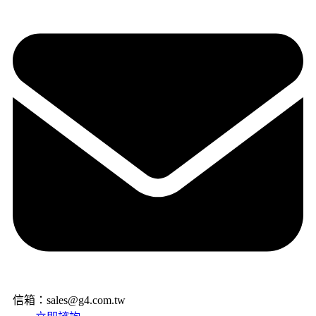
信箱：sales@g4.com.tw