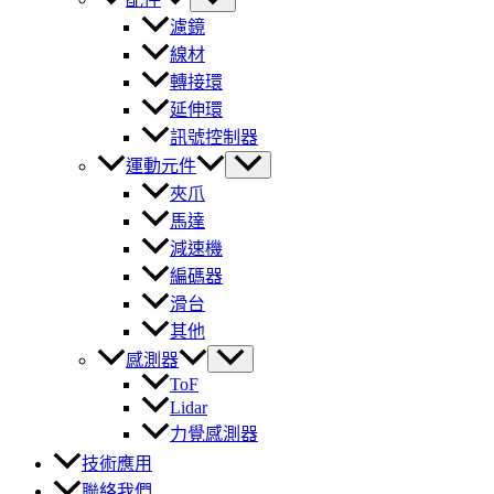
濾鏡
線材
轉接環
延伸環
訊號控制器
運動元件
夾爪
馬達
減速機
編碼器
滑台
其他
感測器
ToF
Lidar
力覺感測器
技術應用
聯絡我們