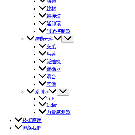
濾鏡
線材
轉接環
延伸環
訊號控制器
運動元件
夾爪
馬達
減速機
編碼器
滑台
其他
感測器
ToF
Lidar
力覺感測器
技術應用
聯絡我們