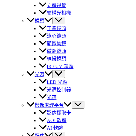
立體視覺
結構光相機
鏡頭
工業鏡頭
遠心鏡頭
顯微物鏡
微距鏡頭
線掃鏡頭
IR / UV 鏡頭
光源
LED 光源
光源控制器
光箱
影像處理平台
影像擷取卡
AOI 軟體
AI 軟體
配件