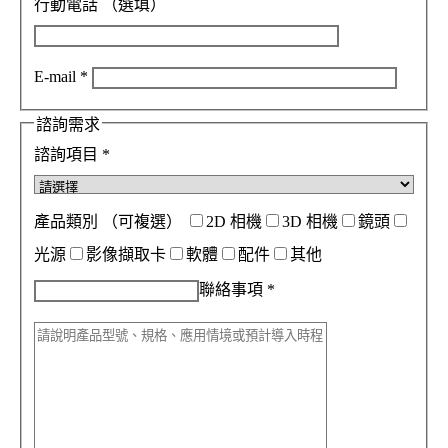
行動電話
（選填）
E-mail
*
諮詢需求
諮詢項目
*
產品類別
（可複選）
2D 相機
3D 相機
鏡頭
光源
影像擷取卡
軟體
配件
其他
聯絡事項
*