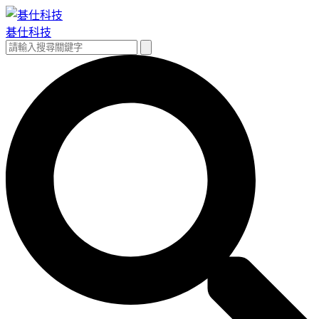
跳
至
碁仕科技
主
搜
搜
要
尋
尋
內
關
容
鍵
字: