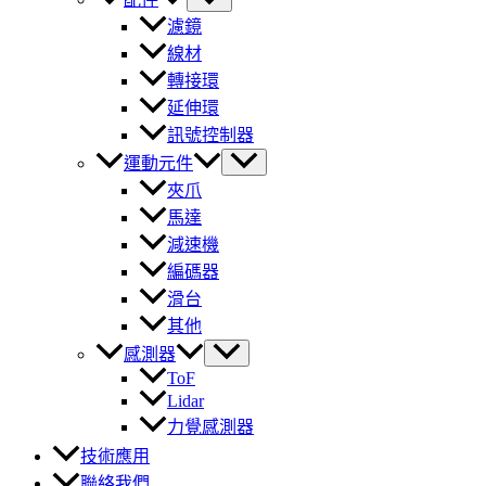
濾鏡
線材
轉接環
延伸環
訊號控制器
運動元件
夾爪
馬達
減速機
編碼器
滑台
其他
感測器
ToF
Lidar
力覺感測器
技術應用
聯絡我們