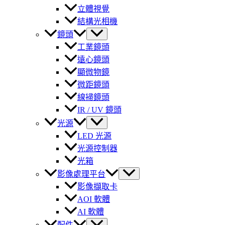
立體視覺
結構光相機
鏡頭
工業鏡頭
遠心鏡頭
顯微物鏡
微距鏡頭
線掃鏡頭
IR / UV 鏡頭
光源
LED 光源
光源控制器
光箱
影像處理平台
影像擷取卡
AOI 軟體
AI 軟體
配件