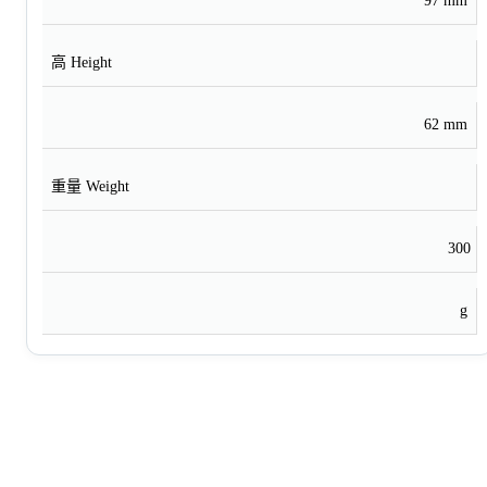
97 mm
高 Height
62 mm
重量 Weight
300
g