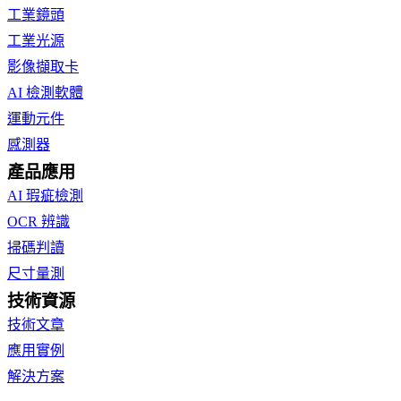
工業鏡頭
工業光源
影像擷取卡
AI 檢測軟體
運動元件
感測器
產品應用
AI 瑕疵檢測
OCR 辨識
掃碼判讀
尺寸量測
技術資源
技術文章
應用實例
解決方案