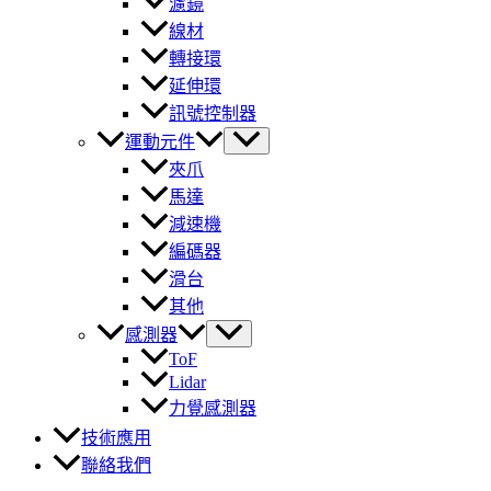
濾鏡
線材
轉接環
延伸環
訊號控制器
運動元件
夾爪
馬達
減速機
編碼器
滑台
其他
感測器
ToF
Lidar
力覺感測器
技術應用
聯絡我們