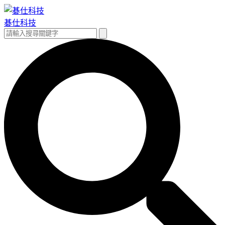
跳
至
碁仕科技
主
搜
搜
要
尋
尋
內
關
容
鍵
字: