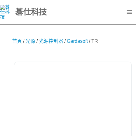
跳
碁仕科技
至
主
要
內
首頁
/
光源
/
光源控制器
/
Gardasoft
/
TR
容