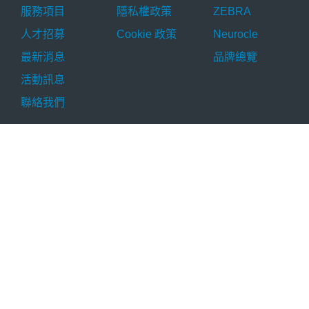
服務項目
隱私權政策
ZEBRA
人才招募
Cookie 政策
Neurocle
最新消息
品牌總覽
活動訊息
聯絡我們
產品分類
產品應用
技術資源
工業相機
AI 瑕疵檢測
技術文章
工業鏡頭
OCR 辨識
應用實例
工業光源
掃碼判讀
解決方案
影像擷取卡
尺寸量測
AI 檢測軟體
運動元件