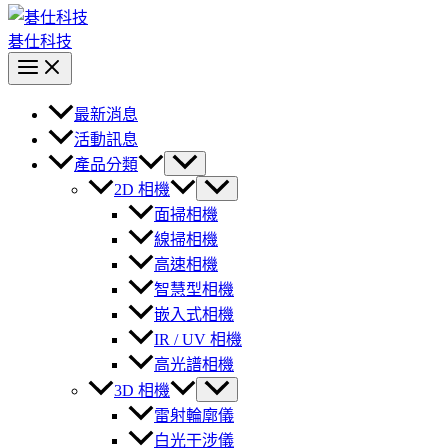
碁仕科技
最新消息
活動訊息
產品分類
2D 相機
面掃相機
線掃相機
高速相機
智慧型相機
嵌入式相機
IR / UV 相機
高光譜相機
3D 相機
雷射輪廓儀
白光干涉儀