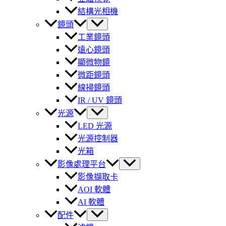
結構光相機
鏡頭
工業鏡頭
遠心鏡頭
顯微物鏡
微距鏡頭
線掃鏡頭
IR / UV 鏡頭
光源
LED 光源
光源控制器
光箱
影像處理平台
影像擷取卡
AOI 軟體
AI 軟體
配件