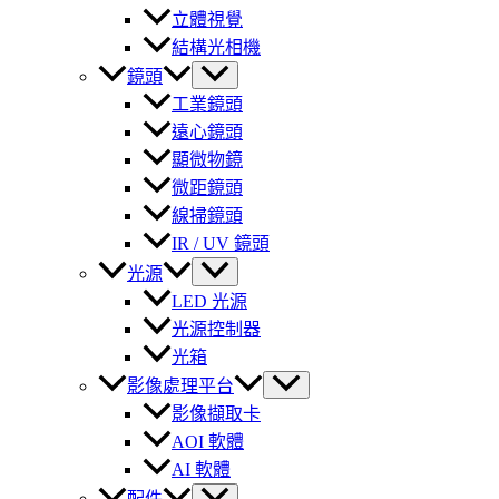
立體視覺
結構光相機
鏡頭
工業鏡頭
遠心鏡頭
顯微物鏡
微距鏡頭
線掃鏡頭
IR / UV 鏡頭
光源
LED 光源
光源控制器
光箱
影像處理平台
影像擷取卡
AOI 軟體
AI 軟體
配件