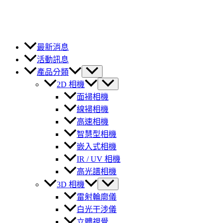
最新消息
活動訊息
產品分類
2D 相機
面掃相機
線掃相機
高速相機
智慧型相機
嵌入式相機
IR / UV 相機
高光譜相機
3D 相機
雷射輪廓儀
白光干涉儀
立體視覺