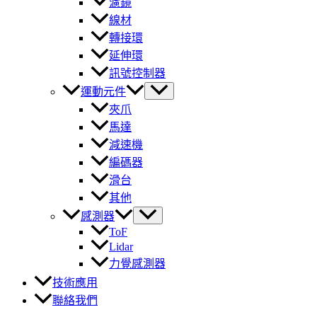
濾鏡
線材
轉接環
延伸環
訊號控制器
運動元件
夾爪
馬達
減速機
編碼器
滑台
其他
感測器
ToF
Lidar
力覺感測器
技術應用
聯絡我們