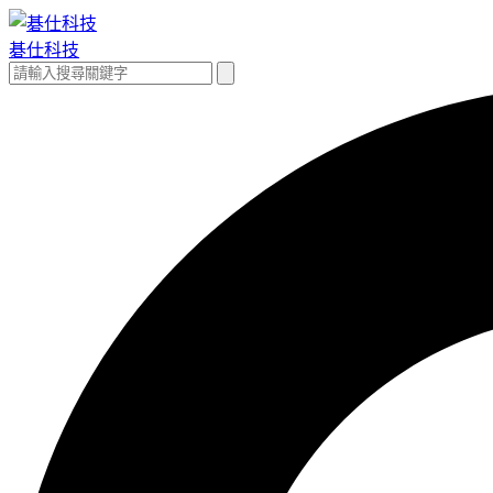
跳
至
碁仕科技
主
搜
搜
要
尋
尋
內
關
容
鍵
字: