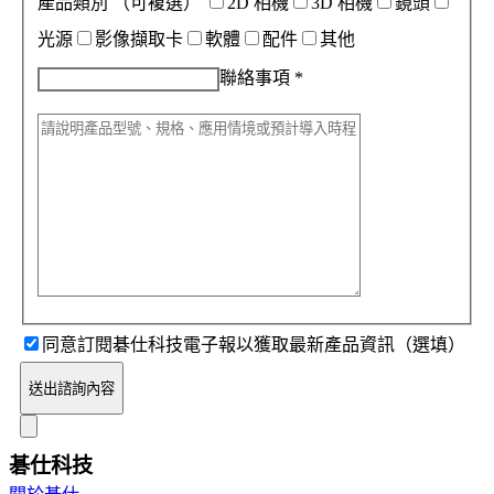
產品類別
（可複選）
2D 相機
3D 相機
鏡頭
光源
影像擷取卡
軟體
配件
其他
聯絡事項
*
同意訂閱碁仕科技電子報以獲取最新產品資訊（選填）
送出諮詢內容
碁仕科技