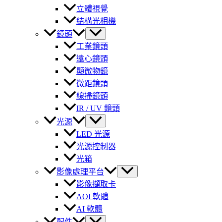
立體視覺
結構光相機
鏡頭
工業鏡頭
遠心鏡頭
顯微物鏡
微距鏡頭
線掃鏡頭
IR / UV 鏡頭
光源
LED 光源
光源控制器
光箱
影像處理平台
影像擷取卡
AOI 軟體
AI 軟體
配件