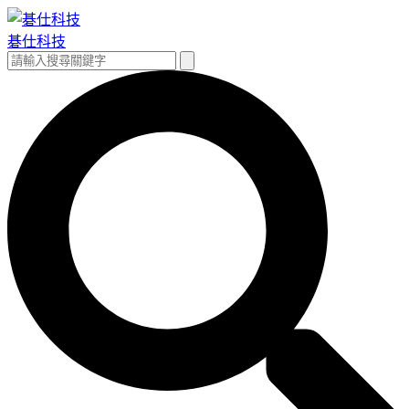
跳
至
碁仕科技
主
搜
搜
要
尋
尋
內
關
容
鍵
字: