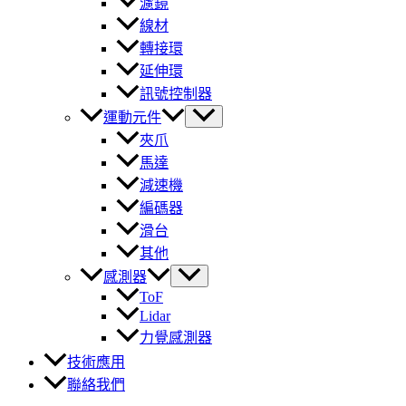
濾鏡
線材
轉接環
延伸環
訊號控制器
運動元件
夾爪
馬達
減速機
編碼器
滑台
其他
感測器
ToF
Lidar
力覺感測器
技術應用
聯絡我們