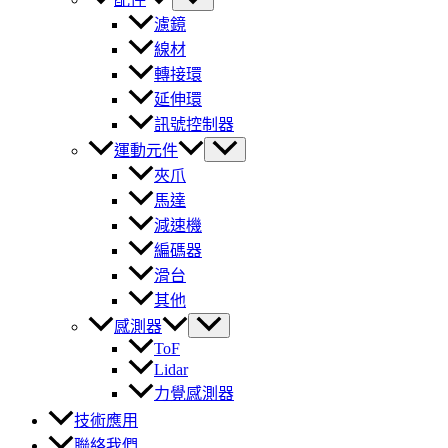
濾鏡
線材
轉接環
延伸環
訊號控制器
運動元件
夾爪
馬達
減速機
編碼器
滑台
其他
感測器
ToF
Lidar
力覺感測器
技術應用
聯絡我們