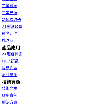
工業鏡頭
工業光源
影像擷取卡
AI 檢測軟體
運動元件
感測器
產品應用
AI 瑕疵檢測
OCR 辨識
掃碼判讀
尺寸量測
技術資源
技術文章
應用實例
解決方案