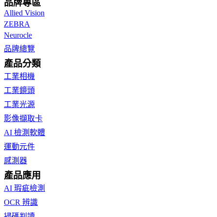
品牌專區
Allied Vision
ZEBRA
Neurocle
品牌總覽
產品分類
工業相機
工業鏡頭
工業光源
影像擷取卡
AI 檢測軟體
運動元件
感測器
產品應用
AI 瑕疵檢測
OCR 辨識
掃碼判讀