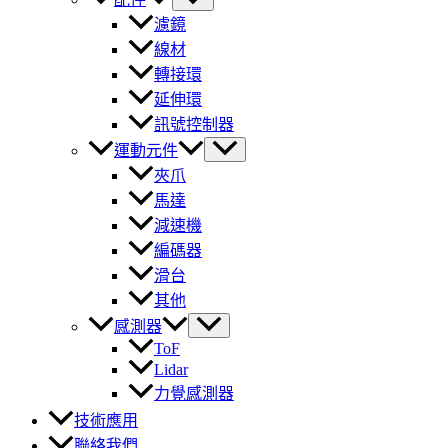
濾鏡
線材
轉接環
延伸環
訊號控制器
運動元件
夾爪
馬達
減速機
編碼器
滑台
其他
感測器
ToF
Lidar
力覺感測器
技術應用
聯絡我們