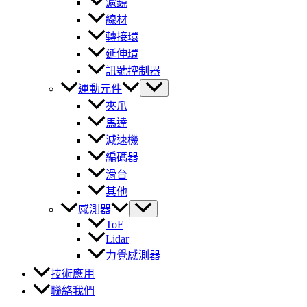
濾鏡
線材
轉接環
延伸環
訊號控制器
運動元件
夾爪
馬達
減速機
編碼器
滑台
其他
感測器
ToF
Lidar
力覺感測器
技術應用
聯絡我們