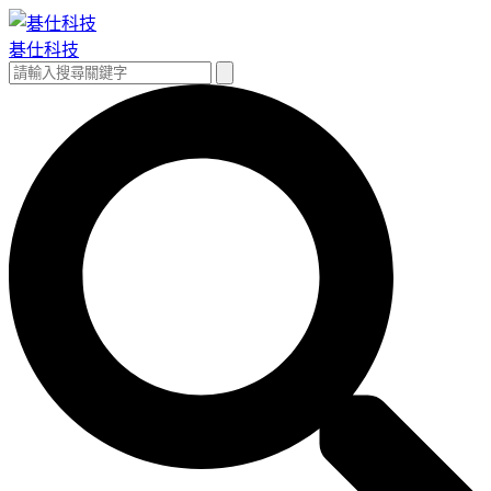
跳
至
碁仕科技
主
搜
搜
要
尋
尋
內
關
容
鍵
字: