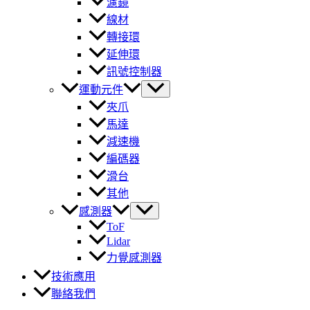
濾鏡
線材
轉接環
延伸環
訊號控制器
運動元件
夾爪
馬達
減速機
編碼器
滑台
其他
感測器
ToF
Lidar
力覺感測器
技術應用
聯絡我們