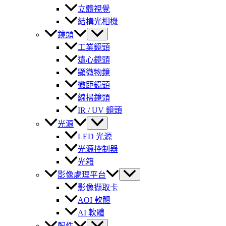
立體視覺
結構光相機
鏡頭
工業鏡頭
遠心鏡頭
顯微物鏡
微距鏡頭
線掃鏡頭
IR / UV 鏡頭
光源
LED 光源
光源控制器
光箱
影像處理平台
影像擷取卡
AOI 軟體
AI 軟體
配件