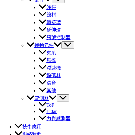
濾鏡
線材
轉接環
延伸環
訊號控制器
運動元件
夾爪
馬達
減速機
編碼器
滑台
其他
感測器
ToF
Lidar
力覺感測器
技術應用
聯絡我們