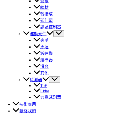
濾鏡
線材
轉接環
延伸環
訊號控制器
運動元件
夾爪
馬達
減速機
編碼器
滑台
其他
感測器
ToF
Lidar
力覺感測器
技術應用
聯絡我們