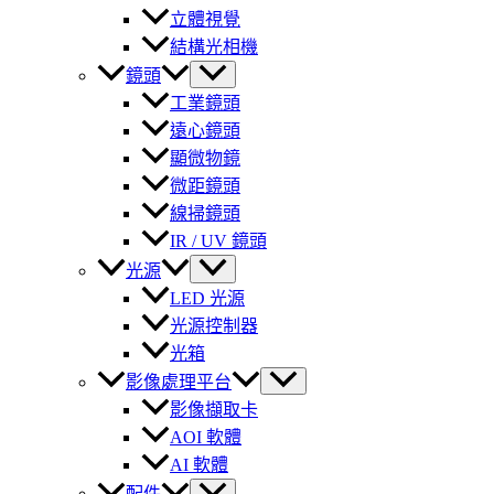
立體視覺
結構光相機
鏡頭
工業鏡頭
遠心鏡頭
顯微物鏡
微距鏡頭
線掃鏡頭
IR / UV 鏡頭
光源
LED 光源
光源控制器
光箱
影像處理平台
影像擷取卡
AOI 軟體
AI 軟體
配件