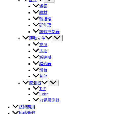
濾鏡
線材
轉接環
延伸環
訊號控制器
運動元件
夾爪
馬達
減速機
編碼器
滑台
其他
感測器
ToF
Lidar
力覺感測器
技術應用
聯絡我們