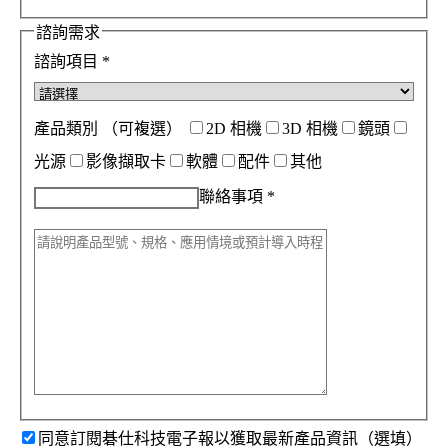
諮詢需求
諮詢項目
*
產品類別
（可複選）
2D 相機
3D 相機
鏡頭
光源
影像擷取卡
軟體
配件
其他
聯絡事項
*
同意訂閱碁仕科技電子報以獲取最新產品資訊（選填）