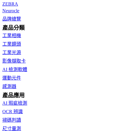
ZEBRA
Neurocle
品牌總覽
產品分類
工業相機
工業鏡頭
工業光源
影像擷取卡
AI 檢測軟體
運動元件
感測器
產品應用
AI 瑕疵檢測
OCR 辨識
掃碼判讀
尺寸量測