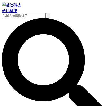
跳
至
碁仕科技
主
搜
搜
要
尋
尋
內
關
容
鍵
字: