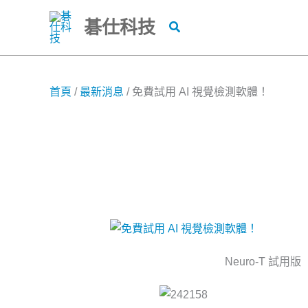
跳
碁仕科技
搜
至
尋
主
要
內
首頁
/
最新消息
/
免費試用 AI 視覺檢測軟體！
容
Neuro-T 試用版