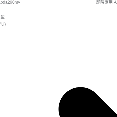
即時應用 A
模型
PU)