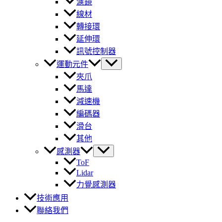
濾鏡
線材
轉接環
延伸環
訊號控制器
運動元件
夾爪
馬達
減速機
編碼器
滑台
其他
感測器
ToF
Lidar
力覺感測器
技術應用
聯絡我們