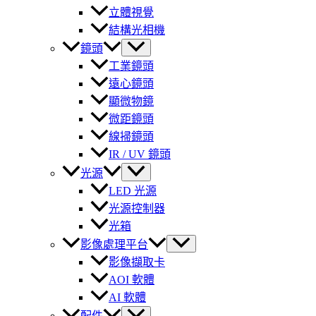
立體視覺
結構光相機
鏡頭
工業鏡頭
遠心鏡頭
顯微物鏡
微距鏡頭
線掃鏡頭
IR / UV 鏡頭
光源
LED 光源
光源控制器
光箱
影像處理平台
影像擷取卡
AOI 軟體
AI 軟體
配件