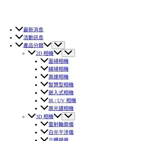
最新消息
活動訊息
產品分類
2D 相機
面掃相機
線掃相機
高速相機
智慧型相機
嵌入式相機
IR / UV 相機
高光譜相機
3D 相機
雷射輪廓儀
白光干涉儀
立體視覺