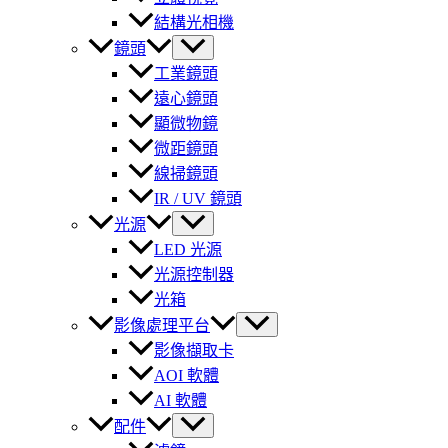
結構光相機
鏡頭
工業鏡頭
遠心鏡頭
顯微物鏡
微距鏡頭
線掃鏡頭
IR / UV 鏡頭
光源
LED 光源
光源控制器
光箱
影像處理平台
影像擷取卡
AOI 軟體
AI 軟體
配件