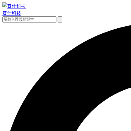
跳
至
碁仕科技
主
搜
搜
要
尋
尋
內
關
容
鍵
字: