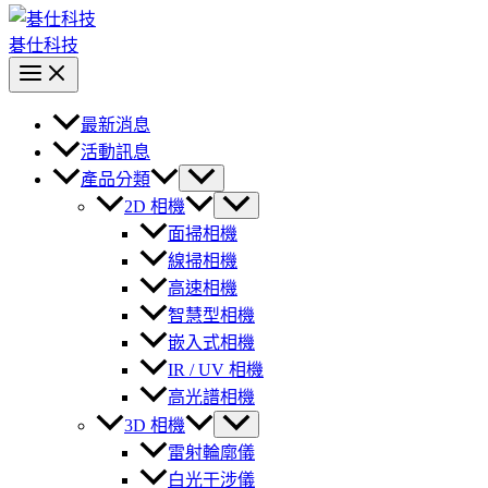
碁仕科技
最新消息
活動訊息
產品分類
2D 相機
面掃相機
線掃相機
高速相機
智慧型相機
嵌入式相機
IR / UV 相機
高光譜相機
3D 相機
雷射輪廓儀
白光干涉儀