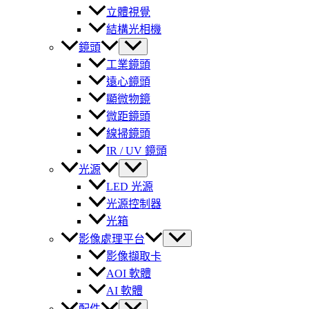
立體視覺
結構光相機
鏡頭
工業鏡頭
遠心鏡頭
顯微物鏡
微距鏡頭
線掃鏡頭
IR / UV 鏡頭
光源
LED 光源
光源控制器
光箱
影像處理平台
影像擷取卡
AOI 軟體
AI 軟體
配件