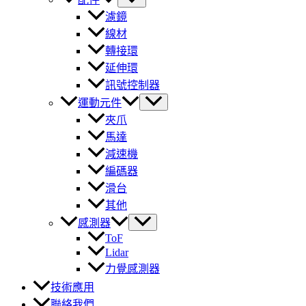
濾鏡
線材
轉接環
延伸環
訊號控制器
運動元件
夾爪
馬達
減速機
編碼器
滑台
其他
感測器
ToF
Lidar
力覺感測器
技術應用
聯絡我們