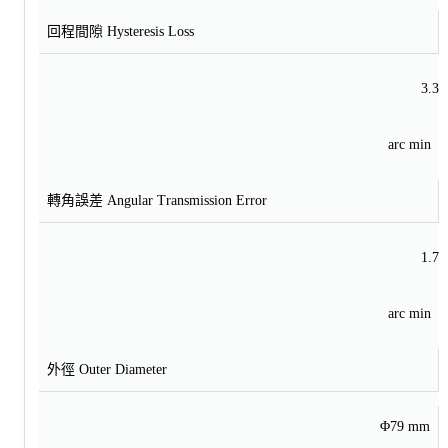
回程間隙 Hysteresis Loss
3.3
arc min
轉角誤差 Angular Transmission Error
1.7
arc min
外徑 Outer Diameter
Φ79 mm