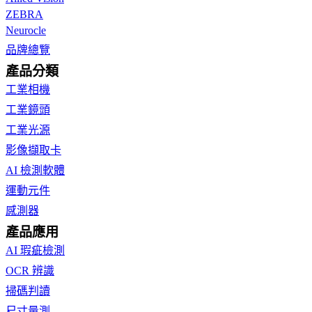
ZEBRA
Neurocle
品牌總覽
產品分類
工業相機
工業鏡頭
工業光源
影像擷取卡
AI 檢測軟體
運動元件
感測器
產品應用
AI 瑕疵檢測
OCR 辨識
掃碼判讀
尺寸量測