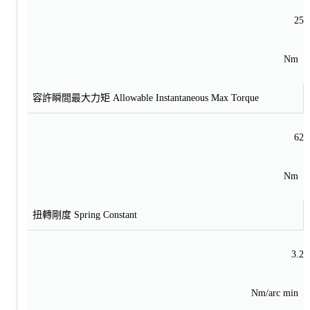
25
Nm
容許瞬間最大力矩 Allowable Instantaneous Max Torque
62
Nm
扭轉剛度 Spring Constant
3.2
Nm/arc min