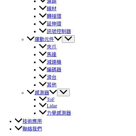
濾鏡
線材
轉接環
延伸環
訊號控制器
運動元件
夾爪
馬達
減速機
編碼器
滑台
其他
感測器
ToF
Lidar
力覺感測器
技術應用
聯絡我們