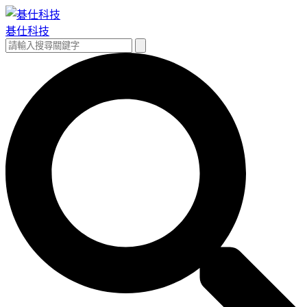
跳
至
碁仕科技
主
搜
搜
要
尋
尋
內
關
容
鍵
字: