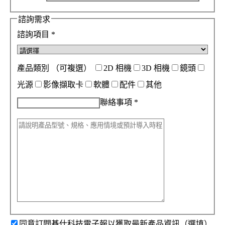
諮詢需求
諮詢項目
*
產品類別
（可複選）
2D 相機
3D 相機
鏡頭
光源
影像擷取卡
軟體
配件
其他
聯絡事項
*
同意訂閱碁仕科技電子報以獲取最新產品資訊（選填）