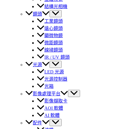
結構光相機
鏡頭
工業鏡頭
遠心鏡頭
顯微物鏡
微距鏡頭
線掃鏡頭
IR / UV 鏡頭
光源
LED 光源
光源控制器
光箱
影像處理平台
影像擷取卡
AOI 軟體
AI 軟體
配件