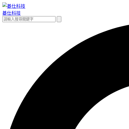
跳
至
碁仕科技
主
搜
搜
要
尋
尋
內
關
容
鍵
字: