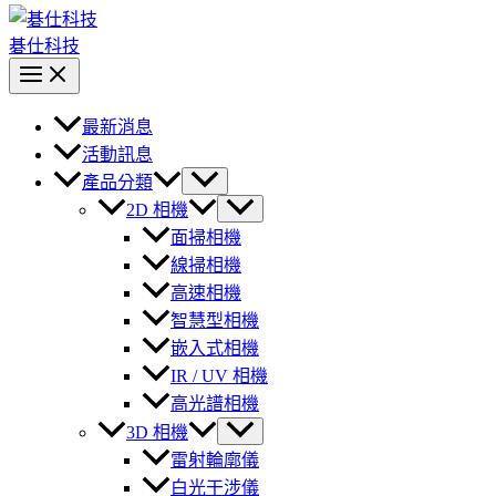
碁仕科技
最新消息
活動訊息
產品分類
2D 相機
面掃相機
線掃相機
高速相機
智慧型相機
嵌入式相機
IR / UV 相機
高光譜相機
3D 相機
雷射輪廓儀
白光干涉儀