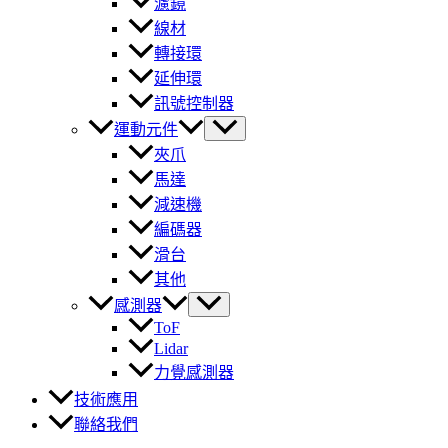
濾鏡
線材
轉接環
延伸環
訊號控制器
運動元件
夾爪
馬達
減速機
編碼器
滑台
其他
感測器
ToF
Lidar
力覺感測器
技術應用
聯絡我們