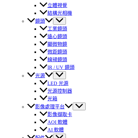
立體視覺
結構光相機
鏡頭
工業鏡頭
遠心鏡頭
顯微物鏡
微距鏡頭
線掃鏡頭
IR / UV 鏡頭
光源
LED 光源
光源控制器
光箱
影像處理平台
影像擷取卡
AOI 軟體
AI 軟體
配件