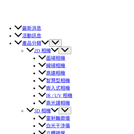
最新消息
活動訊息
產品分類
2D 相機
面掃相機
線掃相機
高速相機
智慧型相機
嵌入式相機
IR / UV 相機
高光譜相機
3D 相機
雷射輪廓儀
白光干涉儀
立體視覺