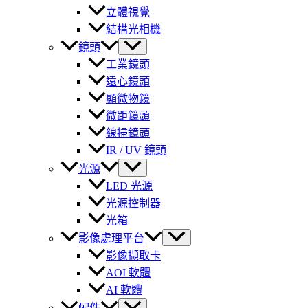
立體視覺
結構光相機
鏡頭
工業鏡頭
遠心鏡頭
顯微物鏡
微距鏡頭
線掃鏡頭
IR / UV 鏡頭
光源
LED 光源
光源控制器
光箱
影像處理平台
影像擷取卡
AOI 軟體
AI 軟體
配件