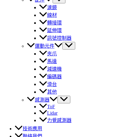
濾鏡
線材
轉接環
延伸環
訊號控制器
運動元件
夾爪
馬達
減速機
編碼器
滑台
其他
感測器
ToF
Lidar
力覺感測器
技術應用
聯絡我們