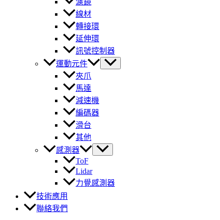
濾鏡
線材
轉接環
延伸環
訊號控制器
運動元件
夾爪
馬達
減速機
編碼器
滑台
其他
感測器
ToF
Lidar
力覺感測器
技術應用
聯絡我們