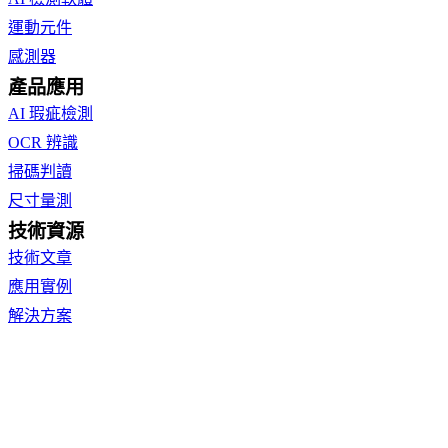
運動元件
感測器
產品應用
AI 瑕疵檢測
OCR 辨識
掃碼判讀
尺寸量測
技術資源
技術文章
應用實例
解決方案