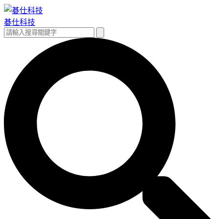
跳
至
碁仕科技
主
搜
搜
要
尋
尋
內
關
容
鍵
字: