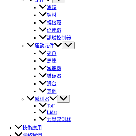
濾鏡
線材
轉接環
延伸環
訊號控制器
運動元件
夾爪
馬達
減速機
編碼器
滑台
其他
感測器
ToF
Lidar
力覺感測器
技術應用
聯絡我們