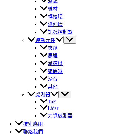
濾鏡
線材
轉接環
延伸環
訊號控制器
運動元件
夾爪
馬達
減速機
編碼器
滑台
其他
感測器
ToF
Lidar
力覺感測器
技術應用
聯絡我們