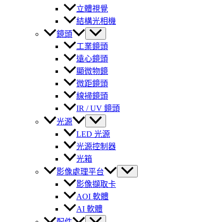
立體視覺
結構光相機
鏡頭
工業鏡頭
遠心鏡頭
顯微物鏡
微距鏡頭
線掃鏡頭
IR / UV 鏡頭
光源
LED 光源
光源控制器
光箱
影像處理平台
影像擷取卡
AOI 軟體
AI 軟體
配件