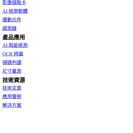
影像擷取卡
AI 檢測軟體
運動元件
感測器
產品應用
AI 瑕疵檢測
OCR 辨識
掃碼判讀
尺寸量測
技術資源
技術文章
應用實例
解決方案