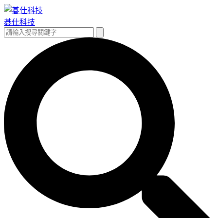
跳
至
碁仕科技
主
搜
搜
要
尋
尋
內
關
容
鍵
字: