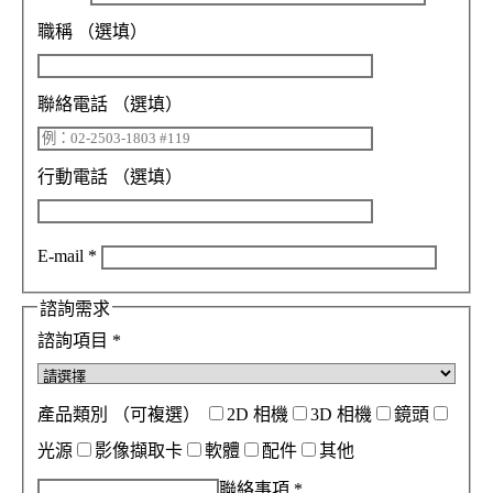
職稱
（選填）
聯絡電話
（選填）
行動電話
（選填）
E-mail
*
諮詢需求
諮詢項目
*
產品類別
（可複選）
2D 相機
3D 相機
鏡頭
光源
影像擷取卡
軟體
配件
其他
聯絡事項
*