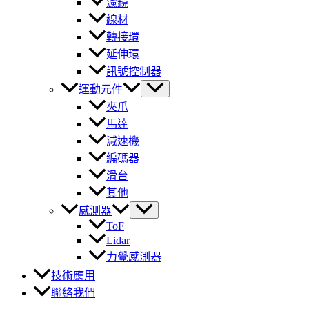
濾鏡
線材
轉接環
延伸環
訊號控制器
運動元件
夾爪
馬達
減速機
編碼器
滑台
其他
感測器
ToF
Lidar
力覺感測器
技術應用
聯絡我們