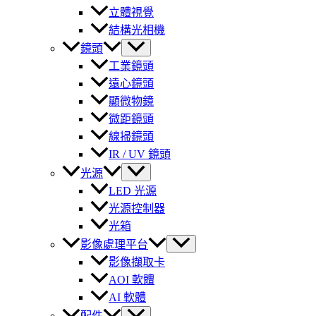
立體視覺
結構光相機
鏡頭
工業鏡頭
遠心鏡頭
顯微物鏡
微距鏡頭
線掃鏡頭
IR / UV 鏡頭
光源
LED 光源
光源控制器
光箱
影像處理平台
影像擷取卡
AOI 軟體
AI 軟體
配件