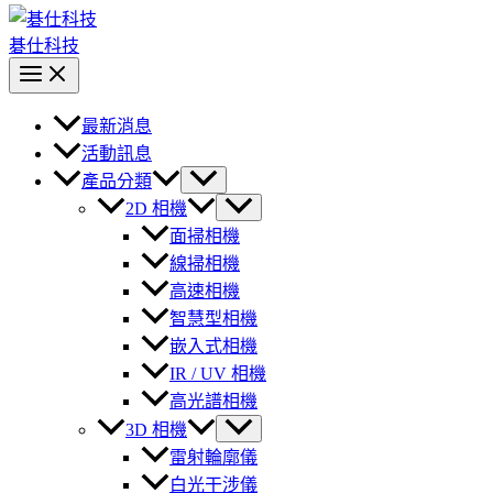
碁仕科技
最新消息
活動訊息
產品分類
2D 相機
面掃相機
線掃相機
高速相機
智慧型相機
嵌入式相機
IR / UV 相機
高光譜相機
3D 相機
雷射輪廓儀
白光干涉儀