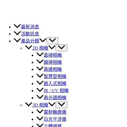
最新消息
活動訊息
產品分類
2D 相機
面掃相機
線掃相機
高速相機
智慧型相機
嵌入式相機
IR / UV 相機
高光譜相機
3D 相機
雷射輪廓儀
白光干涉儀
立體視覺