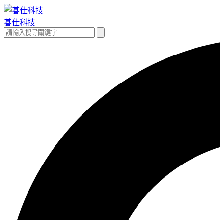
跳
至
碁仕科技
主
搜
搜
要
尋
尋
內
關
容
鍵
字: