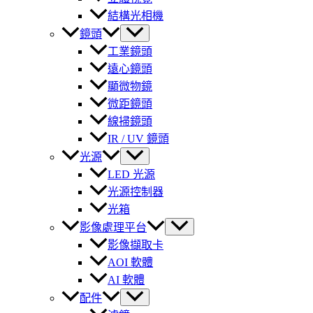
結構光相機
鏡頭
工業鏡頭
遠心鏡頭
顯微物鏡
微距鏡頭
線掃鏡頭
IR / UV 鏡頭
光源
LED 光源
光源控制器
光箱
影像處理平台
影像擷取卡
AOI 軟體
AI 軟體
配件