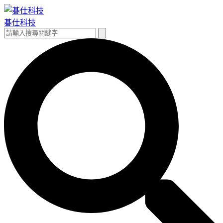
跳
至
碁仕科技
主
搜
搜
要
尋
尋
內
關
容
鍵
字: