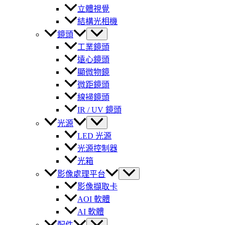
立體視覺
結構光相機
鏡頭
工業鏡頭
遠心鏡頭
顯微物鏡
微距鏡頭
線掃鏡頭
IR / UV 鏡頭
光源
LED 光源
光源控制器
光箱
影像處理平台
影像擷取卡
AOI 軟體
AI 軟體
配件