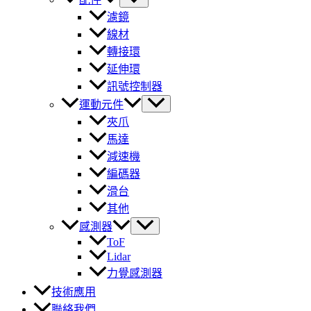
濾鏡
線材
轉接環
延伸環
訊號控制器
運動元件
夾爪
馬達
減速機
編碼器
滑台
其他
感測器
ToF
Lidar
力覺感測器
技術應用
聯絡我們