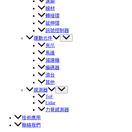
濾鏡
線材
轉接環
延伸環
訊號控制器
運動元件
夾爪
馬達
減速機
編碼器
滑台
其他
感測器
ToF
Lidar
力覺感測器
技術應用
聯絡我們