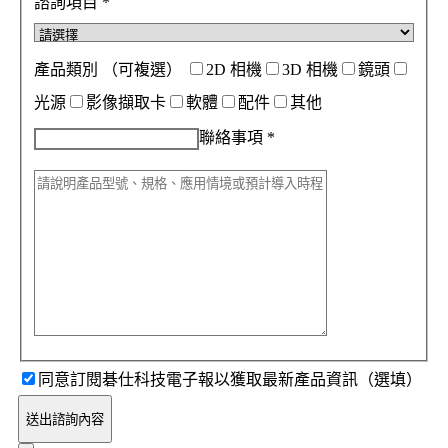
諮詢項目
*
產品類別
（可複選）
2D 相機
3D 相機
鏡頭
光源
影像擷取卡
軟體
配件
其他
聯絡事項
*
同意訂閱碁仕科技電子報以獲取最新產品資訊（選填）
送出諮詢內容