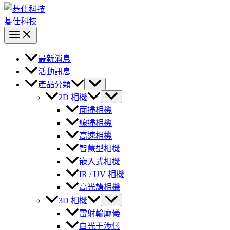
碁仕科技
最新消息
活動訊息
產品分類
2D 相機
面掃相機
線掃相機
高速相機
智慧型相機
嵌入式相機
IR / UV 相機
高光譜相機
3D 相機
雷射輪廓儀
白光干涉儀