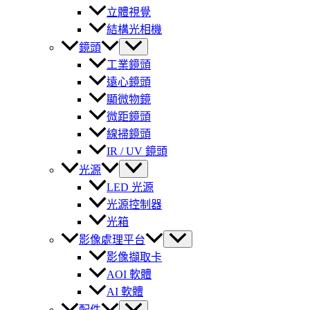
立體視覺
結構光相機
鏡頭
工業鏡頭
遠心鏡頭
顯微物鏡
微距鏡頭
線掃鏡頭
IR / UV 鏡頭
光源
LED 光源
光源控制器
光箱
影像處理平台
影像擷取卡
AOI 軟體
AI 軟體
配件