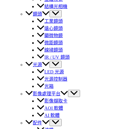
結構光相機
鏡頭
工業鏡頭
遠心鏡頭
顯微物鏡
微距鏡頭
線掃鏡頭
IR / UV 鏡頭
光源
LED 光源
光源控制器
光箱
影像處理平台
影像擷取卡
AOI 軟體
AI 軟體
配件