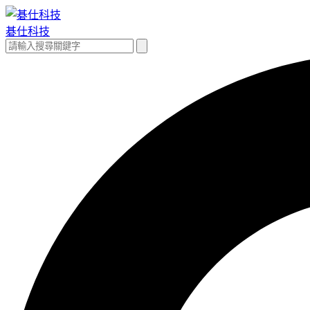
跳
至
碁仕科技
主
搜
搜
要
尋
尋
內
關
容
鍵
字: