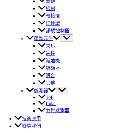
濾鏡
線材
轉接環
延伸環
訊號控制器
運動元件
夾爪
馬達
減速機
編碼器
滑台
其他
感測器
ToF
Lidar
力覺感測器
技術應用
聯絡我們