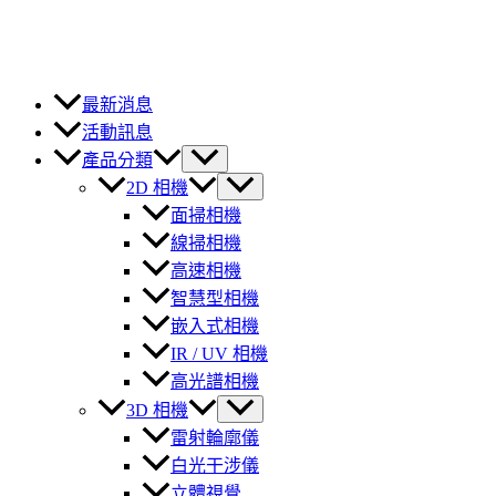
最新消息
活動訊息
產品分類
2D 相機
面掃相機
線掃相機
高速相機
智慧型相機
嵌入式相機
IR / UV 相機
高光譜相機
3D 相機
雷射輪廓儀
白光干涉儀
立體視覺