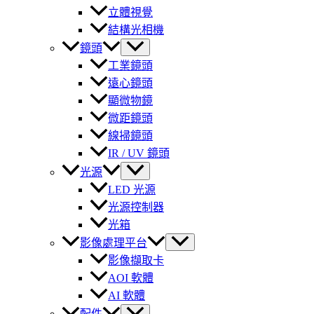
立體視覺
結構光相機
鏡頭
工業鏡頭
遠心鏡頭
顯微物鏡
微距鏡頭
線掃鏡頭
IR / UV 鏡頭
光源
LED 光源
光源控制器
光箱
影像處理平台
影像擷取卡
AOI 軟體
AI 軟體
配件