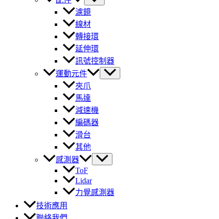
濾鏡
線材
轉接環
延伸環
訊號控制器
運動元件
夾爪
馬達
減速機
編碼器
滑台
其他
感測器
ToF
Lidar
力覺感測器
技術應用
聯絡我們