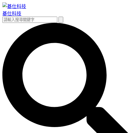
跳
至
碁仕科技
主
搜
搜
要
尋
尋
內
關
容
鍵
字: