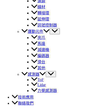
濾鏡
線材
轉接環
延伸環
訊號控制器
運動元件
夾爪
馬達
減速機
編碼器
滑台
其他
感測器
ToF
Lidar
力覺感測器
技術應用
聯絡我們