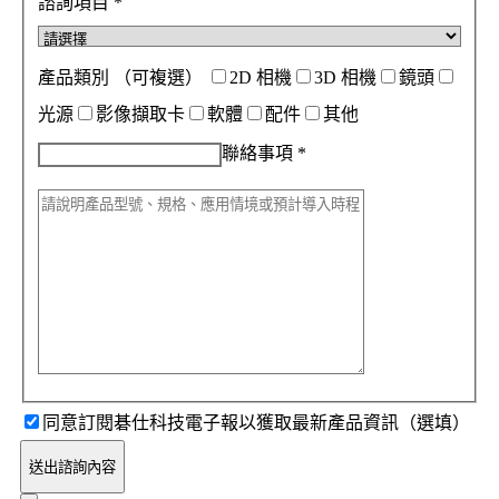
諮詢項目
*
產品類別
（可複選）
2D 相機
3D 相機
鏡頭
光源
影像擷取卡
軟體
配件
其他
聯絡事項
*
同意訂閱碁仕科技電子報以獲取最新產品資訊（選填）
送出諮詢內容