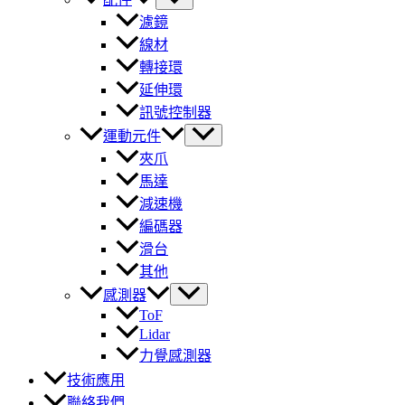
濾鏡
線材
轉接環
延伸環
訊號控制器
運動元件
夾爪
馬達
減速機
編碼器
滑台
其他
感測器
ToF
Lidar
力覺感測器
技術應用
聯絡我們