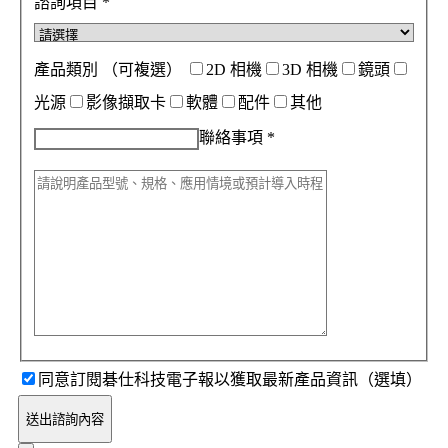
諮詢項目
*
產品類別
（可複選）
2D 相機
3D 相機
鏡頭
光源
影像擷取卡
軟體
配件
其他
聯絡事項
*
同意訂閱碁仕科技電子報以獲取最新產品資訊（選填）
送出諮詢內容