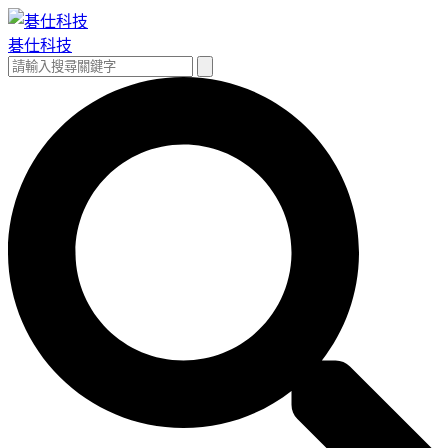
跳
至
碁仕科技
主
搜
搜
要
尋
尋
內
關
容
鍵
字: