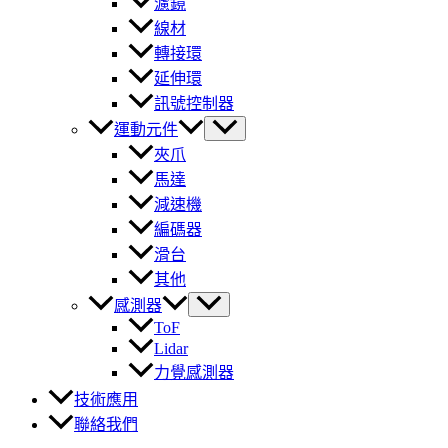
濾鏡
線材
轉接環
延伸環
訊號控制器
運動元件
夾爪
馬達
減速機
編碼器
滑台
其他
感測器
ToF
Lidar
力覺感測器
技術應用
聯絡我們