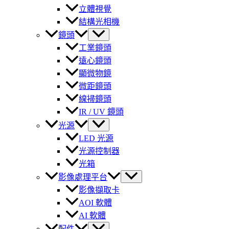
立體視覺
結構光相機
鏡頭
工業鏡頭
遠心鏡頭
顯微物鏡
微距鏡頭
線掃鏡頭
IR / UV 鏡頭
光源
LED 光源
光源控制器
光箱
影像處理平台
影像擷取卡
AOI 軟體
AI 軟體
配件