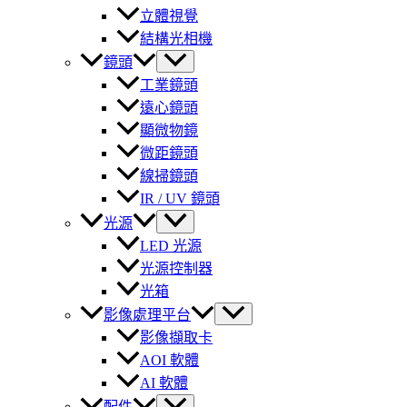
立體視覺
結構光相機
鏡頭
工業鏡頭
遠心鏡頭
顯微物鏡
微距鏡頭
線掃鏡頭
IR / UV 鏡頭
光源
LED 光源
光源控制器
光箱
影像處理平台
影像擷取卡
AOI 軟體
AI 軟體
配件