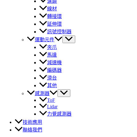
濾鏡
線材
轉接環
延伸環
訊號控制器
運動元件
夾爪
馬達
減速機
編碼器
滑台
其他
感測器
ToF
Lidar
力覺感測器
技術應用
聯絡我們