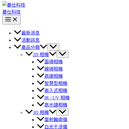
碁仕科技
最新消息
活動訊息
產品分類
2D 相機
面掃相機
線掃相機
高速相機
智慧型相機
嵌入式相機
IR / UV 相機
高光譜相機
3D 相機
雷射輪廓儀
白光干涉儀