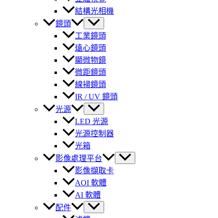
結構光相機
鏡頭
工業鏡頭
遠心鏡頭
顯微物鏡
微距鏡頭
線掃鏡頭
IR / UV 鏡頭
光源
LED 光源
光源控制器
光箱
影像處理平台
影像擷取卡
AOI 軟體
AI 軟體
配件