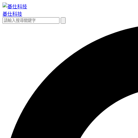
跳
至
碁仕科技
主
搜
搜
要
尋
尋
內
關
容
鍵
字: