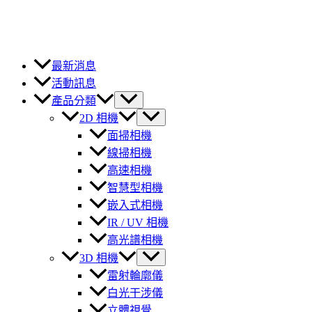
最新消息
活動訊息
產品分類
2D 相機
面掃相機
線掃相機
高速相機
智慧型相機
嵌入式相機
IR / UV 相機
高光譜相機
3D 相機
雷射輪廓儀
白光干涉儀
立體視覺