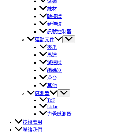
濾鏡
線材
轉接環
延伸環
訊號控制器
運動元件
夾爪
馬達
減速機
編碼器
滑台
其他
感測器
ToF
Lidar
力覺感測器
技術應用
聯絡我們