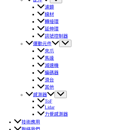
濾鏡
線材
轉接環
延伸環
訊號控制器
運動元件
夾爪
馬達
減速機
編碼器
滑台
其他
感測器
ToF
Lidar
力覺感測器
技術應用
聯絡我們