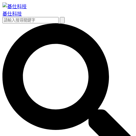
跳
至
碁仕科技
主
搜
搜
要
尋
尋
內
關
容
鍵
字: