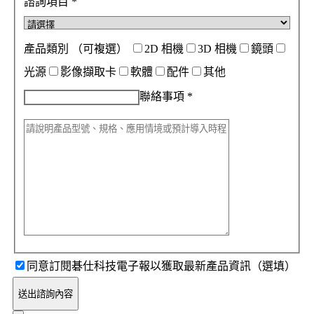
諮詢項目
*
產品類別
（可複選）
2D 相機
3D 相機
鏡頭
光源
影像擷取卡
軟體
配件
其他
聯絡事項
*
同意訂閱碁仕科技電子報以獲取最新產品資訊（選填）
送出諮詢內容