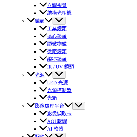
立體視覺
結構光相機
鏡頭
工業鏡頭
遠心鏡頭
顯微物鏡
微距鏡頭
線掃鏡頭
IR / UV 鏡頭
光源
LED 光源
光源控制器
光箱
影像處理平台
影像擷取卡
AOI 軟體
AI 軟體
配件