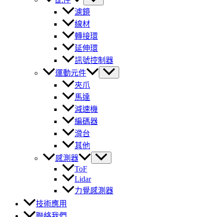
濾鏡
線材
轉接環
延伸環
訊號控制器
運動元件
夾爪
馬達
減速機
編碼器
滑台
其他
感測器
ToF
Lidar
力覺感測器
技術應用
聯絡我們