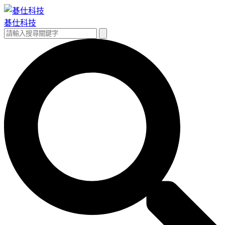
跳
至
碁仕科技
主
搜
搜
要
尋
尋
內
關
容
鍵
字: