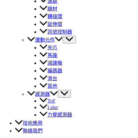
濾鏡
線材
轉接環
延伸環
訊號控制器
運動元件
夾爪
馬達
減速機
編碼器
滑台
其他
感測器
ToF
Lidar
力覺感測器
技術應用
聯絡我們