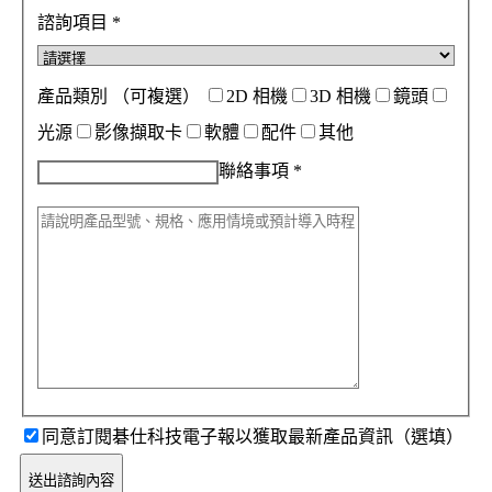
諮詢項目
*
產品類別
（可複選）
2D 相機
3D 相機
鏡頭
光源
影像擷取卡
軟體
配件
其他
聯絡事項
*
同意訂閱碁仕科技電子報以獲取最新產品資訊（選填）
送出諮詢內容