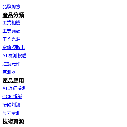
品牌總覽
產品分類
工業相機
工業鏡頭
工業光源
影像擷取卡
AI 檢測軟體
運動元件
感測器
產品應用
AI 瑕疵檢測
OCR 辨識
掃碼判讀
尺寸量測
技術資源