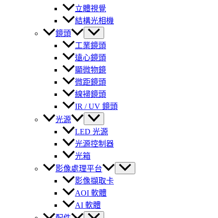
立體視覺
結構光相機
鏡頭
工業鏡頭
遠心鏡頭
顯微物鏡
微距鏡頭
線掃鏡頭
IR / UV 鏡頭
光源
LED 光源
光源控制器
光箱
影像處理平台
影像擷取卡
AOI 軟體
AI 軟體
配件