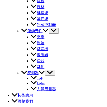
濾鏡
線材
轉接環
延伸環
訊號控制器
運動元件
夾爪
馬達
減速機
編碼器
滑台
其他
感測器
ToF
Lidar
力覺感測器
技術應用
聯絡我們