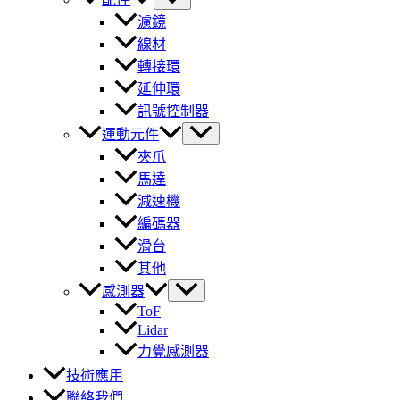
濾鏡
線材
轉接環
延伸環
訊號控制器
運動元件
夾爪
馬達
減速機
編碼器
滑台
其他
感測器
ToF
Lidar
力覺感測器
技術應用
聯絡我們