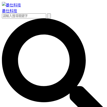
跳
至
碁仕科技
主
搜
搜
要
尋
尋
內
關
容
鍵
字: