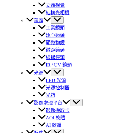
立體視覺
結構光相機
鏡頭
工業鏡頭
遠心鏡頭
顯微物鏡
微距鏡頭
線掃鏡頭
IR / UV 鏡頭
光源
LED 光源
光源控制器
光箱
影像處理平台
影像擷取卡
AOI 軟體
AI 軟體
配件