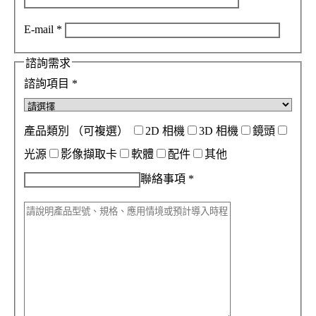
E-mail
*
諮詢需求
諮詢項目
*
產品類別
（可複選）
2D 相機
3D 相機
鏡頭
光源
影像擷取卡
軟體
配件
其他
聯絡事項
*