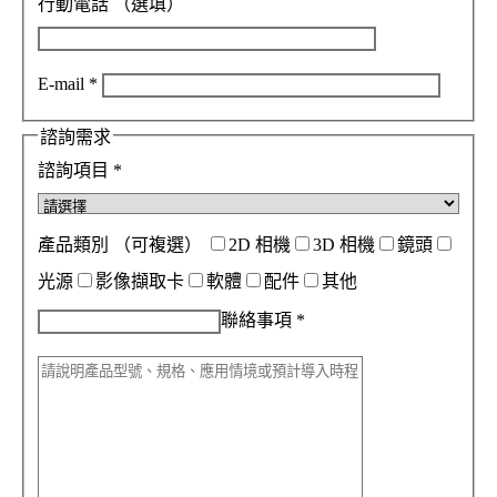
行動電話
（選填）
E-mail
*
諮詢需求
諮詢項目
*
產品類別
（可複選）
2D 相機
3D 相機
鏡頭
光源
影像擷取卡
軟體
配件
其他
聯絡事項
*