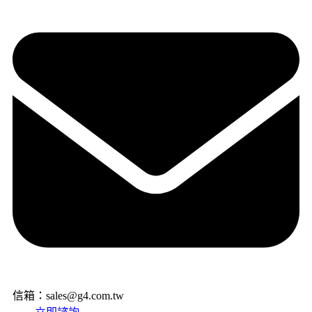
信箱：sales@g4.com.tw