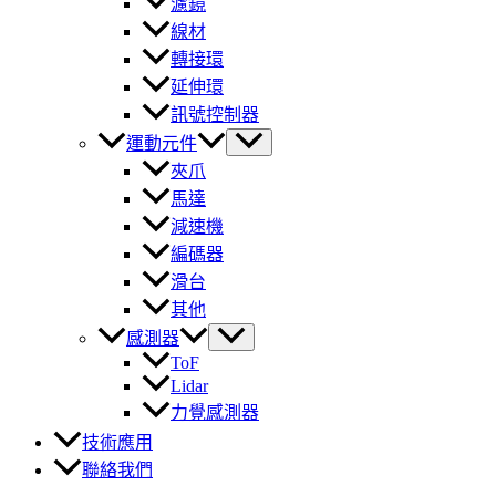
濾鏡
線材
轉接環
延伸環
訊號控制器
運動元件
夾爪
馬達
減速機
編碼器
滑台
其他
感測器
ToF
Lidar
力覺感測器
技術應用
聯絡我們