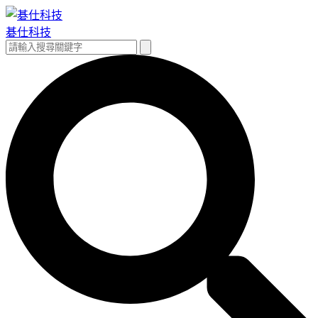
跳
至
碁仕科技
主
搜
搜
要
尋
尋
內
關
容
鍵
字: