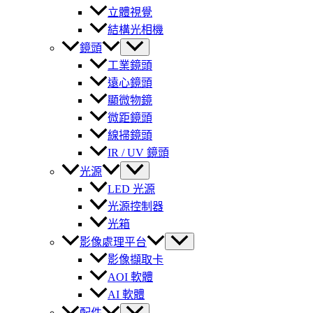
立體視覺
結構光相機
鏡頭
工業鏡頭
遠心鏡頭
顯微物鏡
微距鏡頭
線掃鏡頭
IR / UV 鏡頭
光源
LED 光源
光源控制器
光箱
影像處理平台
影像擷取卡
AOI 軟體
AI 軟體
配件