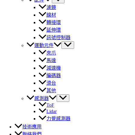
濾鏡
線材
轉接環
延伸環
訊號控制器
運動元件
夾爪
馬達
減速機
編碼器
滑台
其他
感測器
ToF
Lidar
力覺感測器
技術應用
聯絡我們