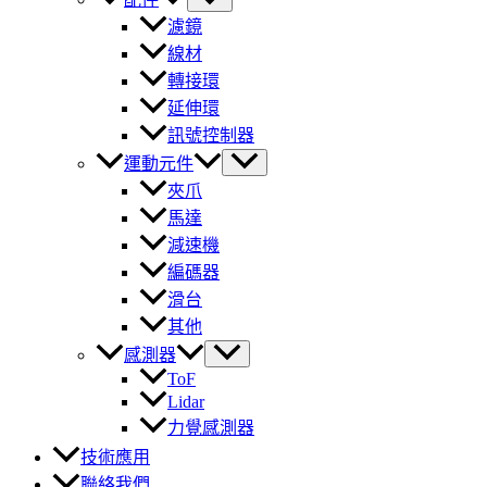
濾鏡
線材
轉接環
延伸環
訊號控制器
運動元件
夾爪
馬達
減速機
編碼器
滑台
其他
感測器
ToF
Lidar
力覺感測器
技術應用
聯絡我們