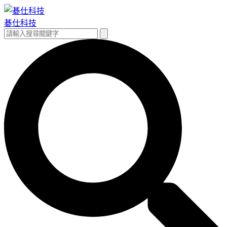
跳
至
碁仕科技
主
搜
搜
要
尋
尋
內
關
容
鍵
字: