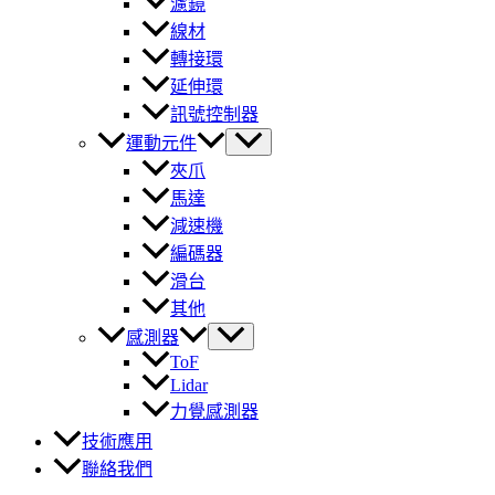
濾鏡
線材
轉接環
延伸環
訊號控制器
運動元件
夾爪
馬達
減速機
編碼器
滑台
其他
感測器
ToF
Lidar
力覺感測器
技術應用
聯絡我們