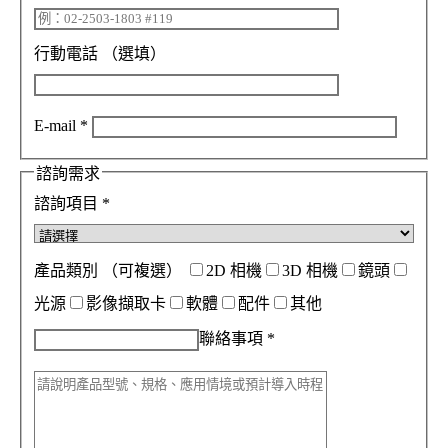
行動電話
（選填）
E-mail
*
諮詢需求
諮詢項目
*
產品類別
（可複選）
2D 相機
3D 相機
鏡頭
光源
影像擷取卡
軟體
配件
其他
聯絡事項
*