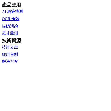
產品應用
AI 瑕疵檢測
OCR 辨識
掃碼判讀
尺寸量測
技術資源
技術文章
應用實例
解決方案