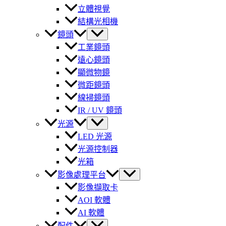
立體視覺
結構光相機
鏡頭
工業鏡頭
遠心鏡頭
顯微物鏡
微距鏡頭
線掃鏡頭
IR / UV 鏡頭
光源
LED 光源
光源控制器
光箱
影像處理平台
影像擷取卡
AOI 軟體
AI 軟體
配件