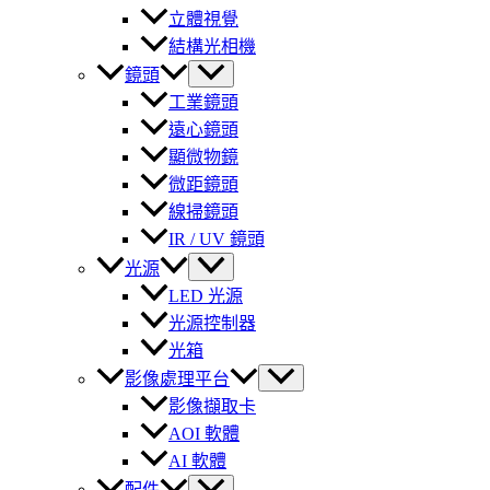
立體視覺
結構光相機
鏡頭
工業鏡頭
遠心鏡頭
顯微物鏡
微距鏡頭
線掃鏡頭
IR / UV 鏡頭
光源
LED 光源
光源控制器
光箱
影像處理平台
影像擷取卡
AOI 軟體
AI 軟體
配件