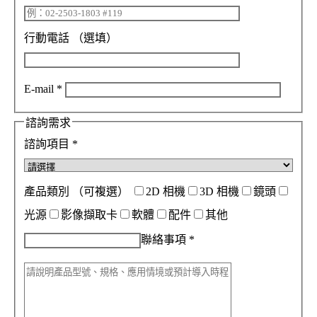
行動電話
（選填）
E-mail
*
諮詢需求
諮詢項目
*
產品類別
（可複選）
2D 相機
3D 相機
鏡頭
光源
影像擷取卡
軟體
配件
其他
聯絡事項
*