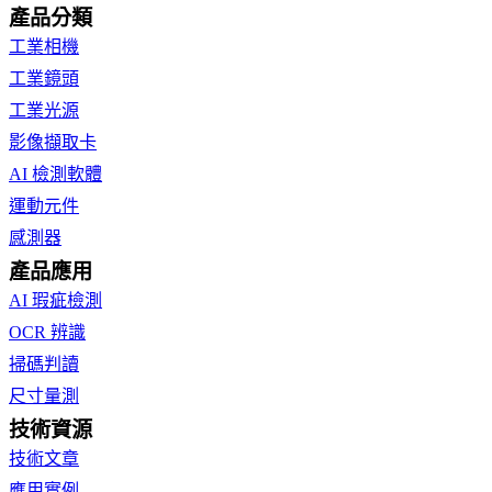
產品分類
工業相機
工業鏡頭
工業光源
影像擷取卡
AI 檢測軟體
運動元件
感測器
產品應用
AI 瑕疵檢測
OCR 辨識
掃碼判讀
尺寸量測
技術資源
技術文章
應用實例