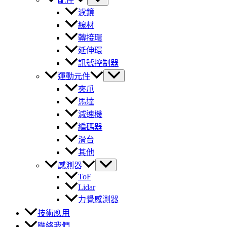
濾鏡
線材
轉接環
延伸環
訊號控制器
運動元件
夾爪
馬達
減速機
編碼器
滑台
其他
感測器
ToF
Lidar
力覺感測器
技術應用
聯絡我們