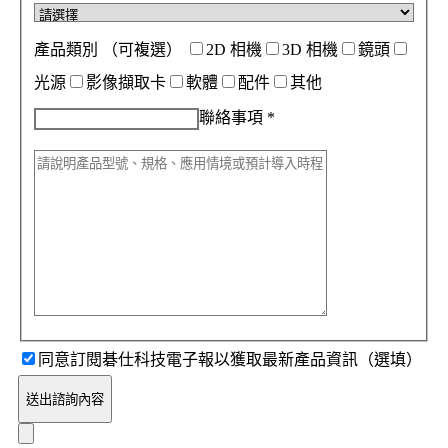
產品類別
（可複選）
2D 相機
3D 相機
鏡頭
光源
影像擷取卡
軟體
配件
其他
聯絡事項
*
同意訂閱碁仕科技電子報以獲取最新產品資訊（選填）
送出諮詢內容