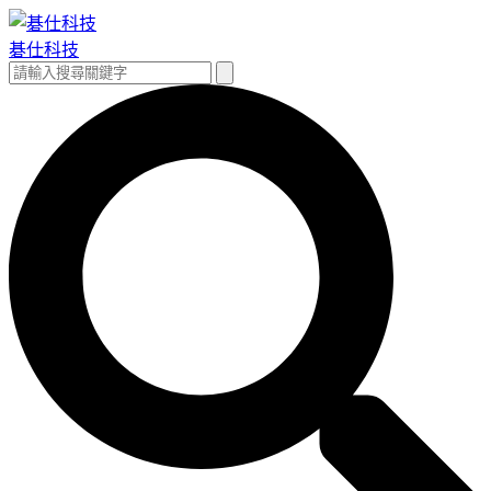
跳
至
碁仕科技
主
搜
搜
要
尋
尋
內
關
容
鍵
字: