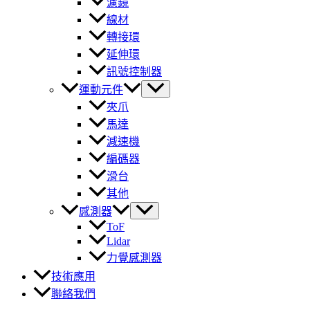
濾鏡
線材
轉接環
延伸環
訊號控制器
運動元件
夾爪
馬達
減速機
編碼器
滑台
其他
感測器
ToF
Lidar
力覺感測器
技術應用
聯絡我們