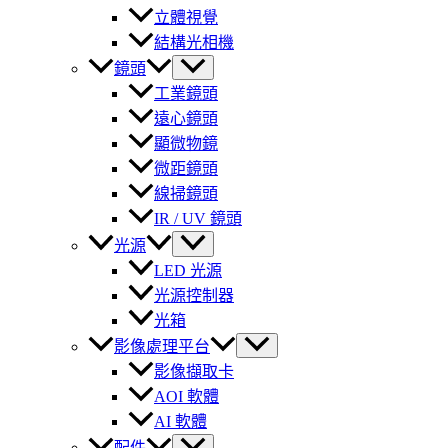
立體視覺
結構光相機
鏡頭
工業鏡頭
遠心鏡頭
顯微物鏡
微距鏡頭
線掃鏡頭
IR / UV 鏡頭
光源
LED 光源
光源控制器
光箱
影像處理平台
影像擷取卡
AOI 軟體
AI 軟體
配件