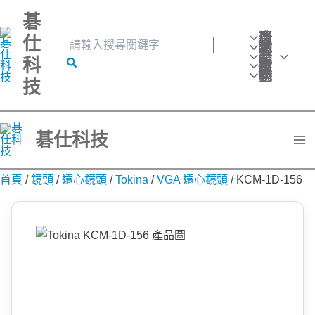
跳
碁
至
最新消息
仕
搜
活動訊息
主
產品分類
尋
科
搜
技術應用
要
關
聯絡我們
技
尋
鍵
內
字:
容
碁仕科技
首頁
/
鏡頭
/
遠心鏡頭
/
Tokina
/
VGA 遠心鏡頭
/
KCM-1D-156