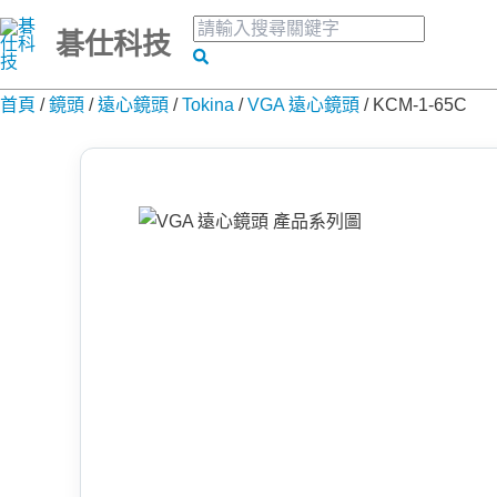
跳
搜
碁仕科技
至
尋
搜
關
主
尋
鍵
首頁
/
鏡頭
/
遠心鏡頭
/
Tokina
/
VGA 遠心鏡頭
/
KCM-1-65C
要
字:
內
容