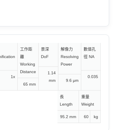
工作距
景深
解像力
數值孔
ification
離
DoF
Resolving
徑 NA
Working
Power
Distance
1.14
1x
0.035
mm
9.6 μm
65 mm
長
重量
Length
Weight
95.2 mm
60
kg