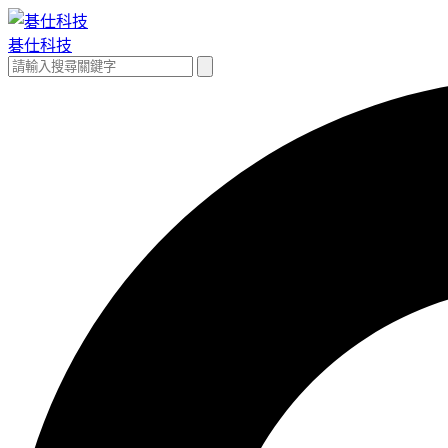
跳
至
碁仕科技
主
搜
搜
要
尋
尋
內
關
容
鍵
字: