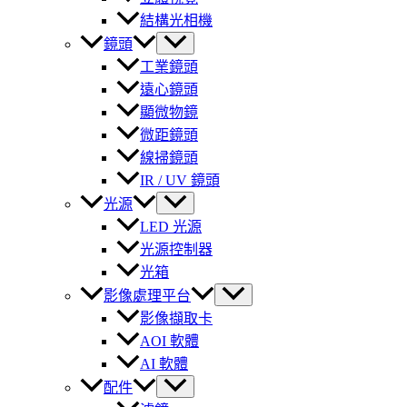
結構光相機
鏡頭
工業鏡頭
遠心鏡頭
顯微物鏡
微距鏡頭
線掃鏡頭
IR / UV 鏡頭
光源
LED 光源
光源控制器
光箱
影像處理平台
影像擷取卡
AOI 軟體
AI 軟體
配件