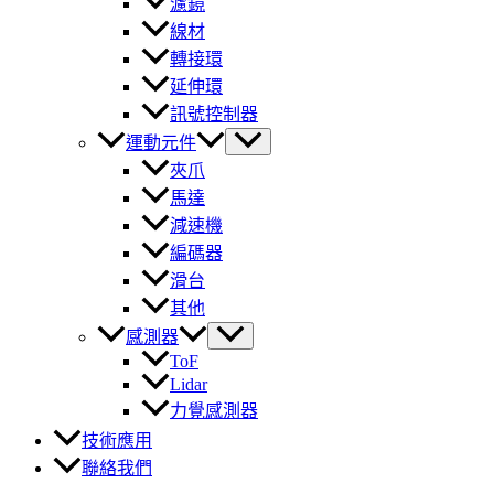
濾鏡
線材
轉接環
延伸環
訊號控制器
運動元件
夾爪
馬達
減速機
編碼器
滑台
其他
感測器
ToF
Lidar
力覺感測器
技術應用
聯絡我們