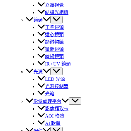
立體視覺
結構光相機
鏡頭
工業鏡頭
遠心鏡頭
顯微物鏡
微距鏡頭
線掃鏡頭
IR / UV 鏡頭
光源
LED 光源
光源控制器
光箱
影像處理平台
影像擷取卡
AOI 軟體
AI 軟體
配件