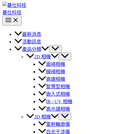
碁仕科技
最新消息
活動訊息
產品分類
2D 相機
面掃相機
線掃相機
高速相機
智慧型相機
嵌入式相機
IR / UV 相機
高光譜相機
3D 相機
雷射輪廓儀
白光干涉儀