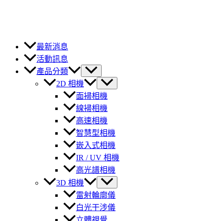
最新消息
活動訊息
產品分類
2D 相機
面掃相機
線掃相機
高速相機
智慧型相機
嵌入式相機
IR / UV 相機
高光譜相機
3D 相機
雷射輪廓儀
白光干涉儀
立體視覺