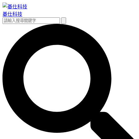
跳
至
碁仕科技
主
搜
搜
要
尋
尋
內
關
容
鍵
字: