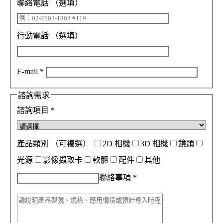
聯絡電話
（選填）
行動電話
（選填）
E-mail
*
諮詢需求
諮詢項目
*
產品類別
（可複選）
2D 相機
3D 相機
鏡頭
光源
影像擷取卡
軟體
配件
其他
聯絡事項
*