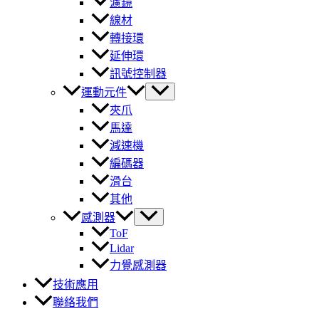
濾鏡
線材
轉接環
延伸環
訊號控制器
運動元件
夾爪
馬達
減速機
編碼器
滑台
其他
感測器
ToF
Lidar
力覺感測器
技術應用
聯絡我們