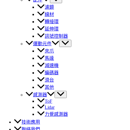
濾鏡
線材
轉接環
延伸環
訊號控制器
運動元件
夾爪
馬達
減速機
編碼器
滑台
其他
感測器
ToF
Lidar
力覺感測器
技術應用
聯絡我們