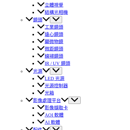
立體視覺
結構光相機
鏡頭
工業鏡頭
遠心鏡頭
顯微物鏡
微距鏡頭
線掃鏡頭
IR / UV 鏡頭
光源
LED 光源
光源控制器
光箱
影像處理平台
影像擷取卡
AOI 軟體
AI 軟體
配件