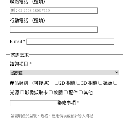
聯絡電話
（選填）
行動電話
（選填）
E-mail
*
諮詢需求
諮詢項目
*
產品類別
（可複選）
2D 相機
3D 相機
鏡頭
光源
影像擷取卡
軟體
配件
其他
聯絡事項
*