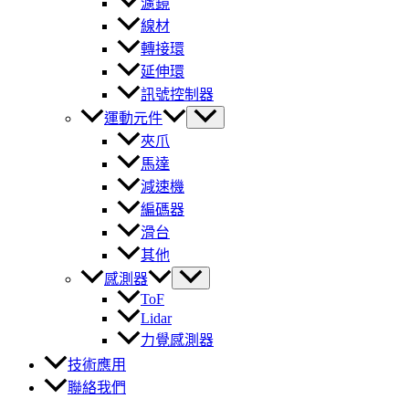
濾鏡
線材
轉接環
延伸環
訊號控制器
運動元件
夾爪
馬達
減速機
編碼器
滑台
其他
感測器
ToF
Lidar
力覺感測器
技術應用
聯絡我們