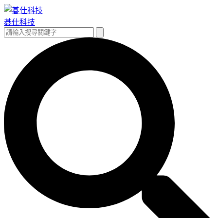
跳
至
碁仕科技
主
搜
搜
要
尋
尋
內
關
容
鍵
字: