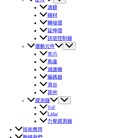
濾鏡
線材
轉接環
延伸環
訊號控制器
運動元件
夾爪
馬達
減速機
編碼器
滑台
其他
感測器
ToF
Lidar
力覺感測器
技術應用
聯絡我們