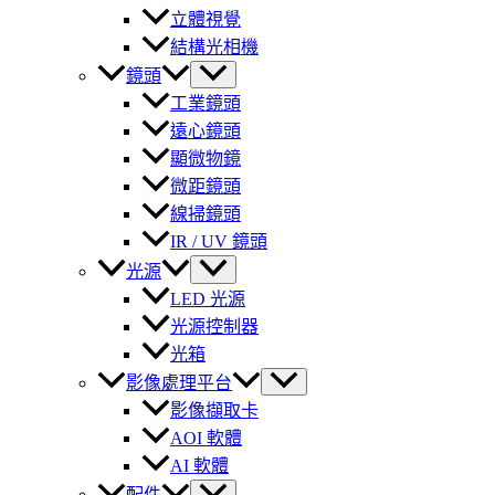
立體視覺
結構光相機
鏡頭
工業鏡頭
遠心鏡頭
顯微物鏡
微距鏡頭
線掃鏡頭
IR / UV 鏡頭
光源
LED 光源
光源控制器
光箱
影像處理平台
影像擷取卡
AOI 軟體
AI 軟體
配件